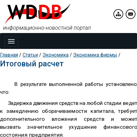
информационно-новостной портал
Toggle
navigation
Главная
/
Статьи
/
Экономика
/
Экономика фирмы
/
Итоговый расчет
В результате выполненной работы установлено
что:
Задержка движения средств на любой ста
дии веде
к замедлению оборачиваемости капитала, требуе
допол­
нительного вложения средств и може
вызвать значительное ухуд­
шение финансовог
состояния предприятия.