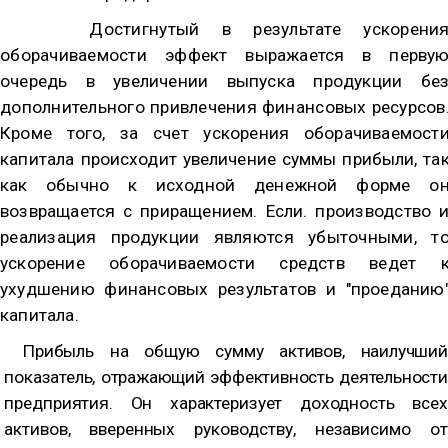
Достигнутый в результате ускорени
оборачиваемости эф­
фект выражается в перву
очередь в увеличении выпуска про­
дукции бе
дополнительного привлечения финансовых ресур­
сов
Кроме того, за счет ускорения оборачиваемост
капитала
происходит увеличение суммы прибыли, та
как обычно к ис
ходной денежной форме о
возвращается с приращением. Если.
производство 
реализация продукции являются убыточными,
т
ускорение оборачиваемости средств ведет 
ухудшению фи­нансовых результатов и "проеданию
капитала.
Прибыль на общую сумму активов, наилучший
показатель, отражающий эффективность деятельности
предприятия. Он характеризует доходность всех
активов, вверен­
ных руководству, независимо от