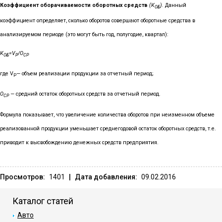
Коэффициент оборачиваемости оборотных средств
(К
).
Данный
ОБ
коэффициент определяет, сколько оборотов совершают обо­ротные средства в
анализируемом периоде (это могут быть год, полугодие, квартал):
К
=
V
/
O
ОБ
P
CP
где
V
— объем реализации продукции за отчетный период;
P
О
—
средний остаток оборотных средств за отчетный период.
СР
Формула показывает, что увеличение количества оборотов при неизменном объеме
реализованной продукции уменьшает среднегодовой остаток оборотных средств, т.е.
приводит к высвобождению денежных средств предприятия.
Просмотров:
1401
|
Дата добавления:
09.02.2016
Каталог статей
Авто