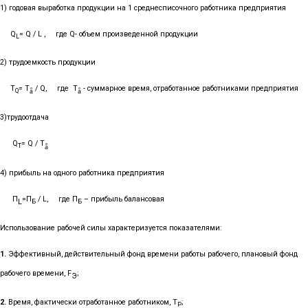
1) годовая выработка продукции на 1 среднесписочного работника предприятия
Q
=
Q
/
L
,
где
Q
- объем произведенной продукции
L
2) трудоемкость продукции
T
=
T
/
Q
,
где
T
- суммарное время, отработанное работниками предприятия
Q
å
å
3)трудоотдача
Q
=
Q
/
T
T
å
4) прибыль на одного работника предприятия
П
=П
/
L
,
где П
– прибыль балансовая
L
Б
Б
Использование рабочей силы характеризуется показателями:
1.
Эффективный, действительный фонд времени работы рабочего, плановый фонд
рабочего времени,
F
;
Э
2.
Время, фактически отработанное работником, Т
;
Р