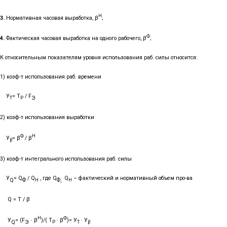
Н
3.
Нормативная часовая выработка, β
;
Ф
4.
Фактическая часовая выработка на одного рабочего, β
;
К относительным показателям уровня использования раб. силы относится:
1) коэф-т использования раб. времени
У
= Т
/
F
Э
Т
Р
2) коэф-т использования выработки
Ф
Н
У
= β
/ β
β
3) коэф-т интегрального использования раб. силы
У
=
Q
/
Q
, где
Q
Q
– фактический и нормативный объем про-ва
Q
Ф
Ф,
H
H
Q
=
T
/
β
Н
Ф
У
= (
F
β
)/( Т
β
)= У
У
·
·
·
Q
Э
Р
Т
β