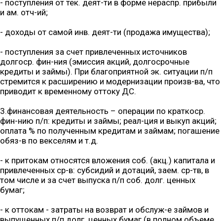
- поступления от тек. деят-ти в форме нераспр. прибыли
и ам. отч-ий;
- доходы от самой инв. деят-ти (продажа имущества);
- поступления за счет привлеченных источников
долгоср. фин-ния (эмиссия акций, долгосрочные
кредиты и займы). При благоприятной эк. ситуации п/п
стремится к расширению и модернизации произв-ва, что
приводит к временному оттоку ДС.
3.финансовая деятельность – операции по краткоср.
фин-нию п/п: кредиты и займы; реал-ция и выкуп акций;
оплата % по полученным кредитам и займам; погашение
обяз-в по векселям и т.д.
- к притокам относятся вложения соб. (акц.) капитала и
привлеченных ср-в: субсидий и дотаций, заем. ср-тв, в
том числе и за счет выпуска п/п соб. долг. ценных
бумаг;
- к оттокам - затраты на возврат и обслуж-е займов и
выпущенных п/п долг. ценных бумаг (в полном объеме