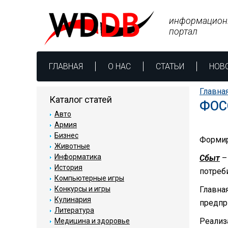
информацион
портал
ГЛАВНАЯ
О НАС
СТАТЬИ
НОВ
Главна
Каталог статей
ФОС
Авто
Армия
Бизнес
Формир
Животные
Информатика
Сбыт
–
История
потреб
Компьютерные игры
Конкурсы и игры
Главна
Кулинария
предпр
Литература
Реализ
Медицина и здоровье