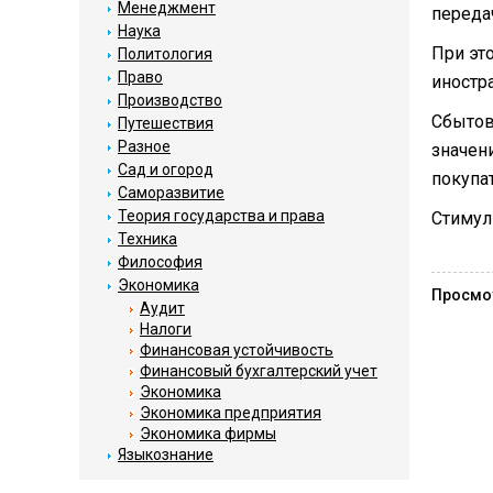
Менеджмент
переда
Наука
При эт
Политология
Право
иностр
Производство
Сбытов
Путешествия
Разное
значен
Сад и огород
покупа
Саморазвитие
Теория государства и права
Стимул
Техника
Философия
Экономика
Просмо
Аудит
Налоги
Финансовая устойчивость
Финансовый бухгалтерский учет
Экономика
Экономика предприятия
Экономика фирмы
Языкознание