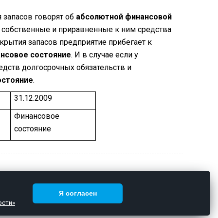
я запасов говорят об
абсолютной финансовой
я собственные и приравненные к ним средства
окрытия запасов предприятие прибегает к
ансовое состояние
. И в случае если у
едств долгосрочных обязательств и
остояние
.
31.12.2009
Финансовое
состояние
Я согласен
И
ости»