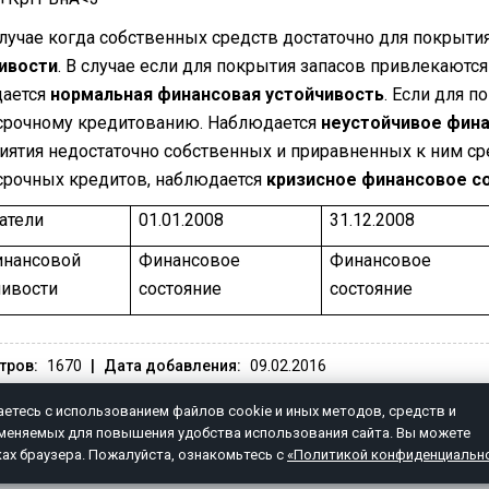
случае когда собственных средств достаточно для покрыти
ивости
. В случае если для покрытия запасов привлекаютс
ается
нормальная финансовая устойчивость
. Если для п
срочному кредитованию. Наблюдается
неустойчивое фин
иятия недостаточно собственных и приравненных к ним ср
срочных кредитов, наблюдается
кризисное финансовое с
атели
01.01.2008
31.12.2008
инансовой
Финансовое
Финансовое
чивости
состояние
состояние
тров:
1670
|
Дата добавления:
09.02.2016
етесь с использованием файлов cookie и иных методов, средств и
именяемых для повышения удобства использования сайта. Вы можете
ОВОСТИ
ПОЛИТИКА КОНФИДЕНЦИАЛЬНОСТ
ках браузера. Пожалуйста, ознакомьтесь с
«Политикой конфиденциальн