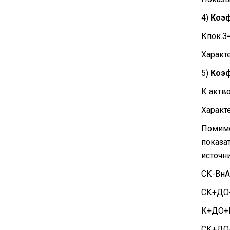
4)
Коэф
Кпок.З
Характ
5)
Коэф
К актв
Характ
Помимо
показа
источн
СК-ВнА
СК+ДО
К+ДО+
СК+ДО