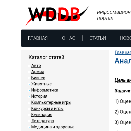
информацион
портал
ГЛАВНАЯ
О НАС
СТАТЬИ
НОВ
Главна
Каталог статей
Анал
Авто
Армия
Бизнес
Цель а
Животные
Информатика
Задачи
История
1) Оце
Компьютерные игры
Конкурсы и игры
2) Оце
Кулинария
Литература
3) Оце
Медицина и здоровье