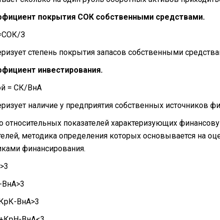
фициент покрытия СОК собственными средствами.
=СОК/З
еризует степень покрытия запасов собственными средства
фициент инвестирования.
ой = СК/ВнА
еризует наличие у предприятия собственных источников ф
 относительных показателей характеризующих финансовую
телей, методика определения которых основывается на о
иками финансирования.
>3
-ВнА>3
КрК-ВнА>3
+КрН-ВнА<3