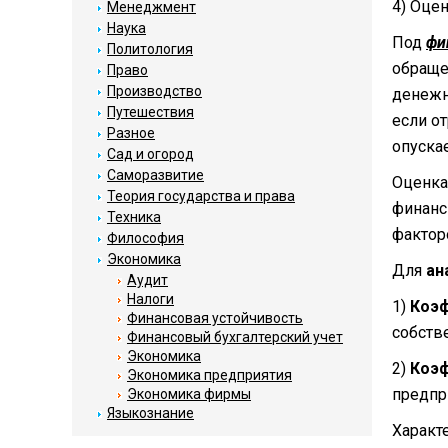
4) Оце
Менеджмент
Наука
Под
фи
Политология
обраще
Право
Производство
денежн
Путешествия
если о
Разное
опуска
Сад и огород
Саморазвитие
Оценка
Теория государства и права
финанс
Техника
фактор
Философия
Экономика
Для
ан
Аудит
Налоги
1)
Коэф
Финансовая устойчивость
собств
Финансовый бухгалтерский учет
Экономика
2)
Коэ
Экономика предприятия
предпр
Экономика фирмы
Языкознание
Характ