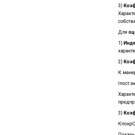
3)
Коэф
Характ
собств
Для
оц
1)
Инде
характ
2)
Коэф
К мане
I
пост.а
Характ
предпр
3)
Коэф
Кпокр
Показы