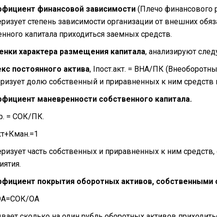
фициент финансовой зависимости
(Плечо финансового 
еризует степень зависимости организации от внешних обяза
енного капитала приходиться заемных средств.
енки характера размещения капитала
, анализируют сле
кс постоянного актива
,
I
пост.акт. = ВНА/ПК (Внеоборотн
еризует долю собственный и приравненных к ним средств
фициент маневренности собственного капитала.
р. = СОК/ПК.
кт+Кман.=1
еризует часть собственных и приравненных к ним средств
иятия.
фициент покрытия оборотных активов, собственными
ОА=СОК/ОА
вает сколько на один рубль оборотных активов приходить