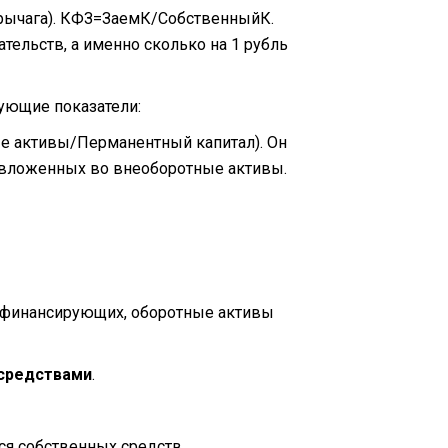
рычага). КФЗ=ЗаемК/СобственныйК.
тельств, а именно сколько на 1 рубль
дующие показатели:
ые активы/Перманентный капитал). Он
 вложенных во внеоборотные активы.
, финансирующих, оборотные активы
 средствами
.
ся собственных средств.