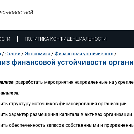
но-новостной
ОСТИ
ПОЛИТИКА КОНФИДЕНЦИАЛЬНОСТИ
я
/
Статьи
/
Экономика
/
Финансовая устойчивость
/
из финансовой устойчивости орган
нализа
: разработать мероприятия направленные на укрепл
 анализа:
нить структуру источников финансирования организации.
нить характер размещения капитала в активах организации.
нить обеспеченность запасов собственными и приравненны