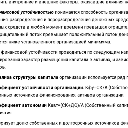
нить внутренние и внешние факторы, оказавшие влияния н
нансовой устойчивостью
понимается способность организа
ния, распределения и перераспределения денежных средс
ых средств в любой момент времени превышал отрицател
трицательный поток превышает положительный поток дене
ется ниже установленного организацией минимума.
 финансовой устойчивости проводиться по следующим напр
ирования характер размещения капитала в активах, и зави
ов.
ализа структуры капитала
организации используется ряд 
фициент устойчивости организации.
Кфу=СК/А (Собстве
енных источников финансирования, активов организации.
ффициент автономии
Кавт=(СК+ДО)/А (Собственный капита
иятия.
еризует долю собственных и долгосрочных источников фин