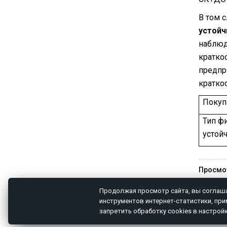
В том 
устойч
наблюд
кратко
предпр
кратко
Покуп
Тип ф
устой
Просмо
Продолжая просмотр сайта, вы соглаша
инструментов интернет-статистики, пр
ГЛАВНАЯ
О НАС
СТАТЬИ
Н
запретить обработку cookies в настрой