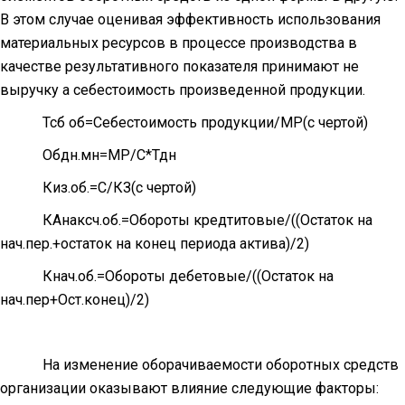
В этом случае оценивая эффективность использования
материальных ресурсов в процессе производства в
качестве результативного показателя принимают не
выручку а себестоимость произведенной продукции.
Тсб об=Себестоимость продукции/МР(с чертой)
Обдн.мн=МР/С*Тдн
Киз.об.=С/КЗ(с чертой)
КАнаксч.об.=Обороты кредтитовые/((Остаток на
нач.пер.+остаток на конец периода актива)/2)
Кнач.об.=Обороты дебетовые/((Остаток на
нач.пер+Ост.конец)/2)
На изменение оборачиваемости оборотных средств
организации оказывают влияние следующие факторы: