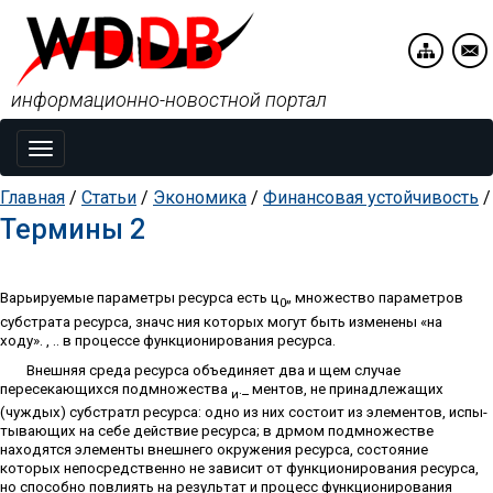
информационно-новостной портал
Toggle
navigation
Главная
/
Статьи
/
Экономика
/
Финансовая устойчивость
/
Термины 2
Варьируемые параметры ресурса есть ц
„ множество параметров
0
субстрата ресурса, значс ния которых могут быть изменены «на
ходу». , .. в процессе функционирования ресурса.
Внешняя среда ресурса объединяет два и щем случае
пересекающихся подмножества
._ ментов, не принадлежащих
и
(чуждых) субстратл ресурса: одно из них состоит из элементов, испы­
тывающих на себе действие ресурса; в дрмом подмножестве
находятся элементы внешнего ок­ружения ресурса, состояние
которых непосредст­венно не зависит от функционирования ресурса,
но способно повлиять на результат и процесс функционирования