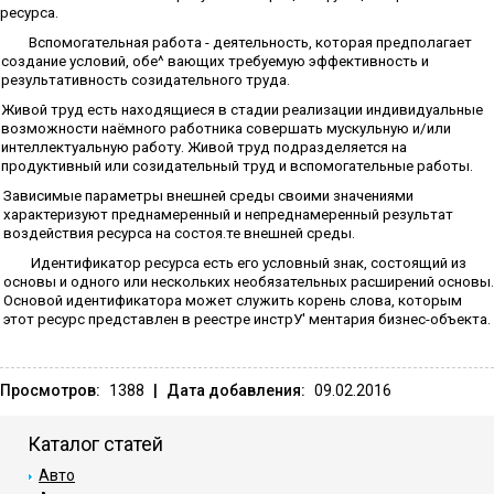
ресурса.
Вспомогательная работа - деятельность, ко­торая предполагает
создание условий, обе^ вающих требуемую эффективность и
результа­тивность созидательного труда.
Живой труд есть находящиеся в стадии реа­лизации индивидуальные
возможности наёмного работника совершать мускульную и/или
интел­лектуальную работу. Живой труд подразделяется на
продуктивный или созидательный труд и вспо­могательные работы.
Зависимые параметры внешней среды своими значениями
характеризуют преднамерен­ный и непреднамеренный результат
воздействия ресурса на состоя.те внешней среды.
Идентификатор ресурса есть его условный знак, состоящий из
основы и одного или несколь­ких необязательных расширений основы.
Основой идентификатора может служить корень слова, ко­торым
этот ресурс представлен в реестре инстрУ' ментария бизнес-объекта.
Просмотров:
1388
|
Дата добавления:
09.02.2016
Каталог статей
Авто