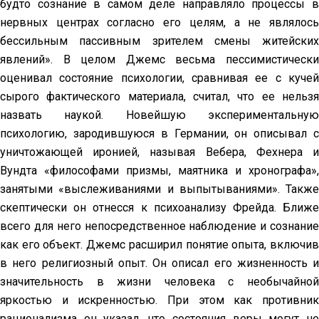
будто сознание в самом деле направляло процессы в
нервных центрах согласно его целям, а не являлось
бессильным пассивным зрителем смены житейских
явлений». В целом Джемс весьма пессимистически
оценивал состояние психологии, сравнивая ее с кучей
сырого фактического материала, считал, что ее нельзя
назвать наукой. Новейшую экспериментальную
психологию, зародившуюся в Германии, он описывал с
уничтожающей иронией, называя Вебера, Фехнера и
Вундта «философами призмы, маятника и хронографа»,
занятыми «выслеживаниями и выпытываниями». Также
скептически он отнесся к психоанализу Фрейда. Ближе
всего для него непосредственное наблюдение и сознание
как его объект. Джемс расширил понятие опыта, включив
в него религиозный опыт. Он описал его жизненность и
значительность в жизни человека с необычайной
яркостью и искренностью. При этом как противник
рационализма он указал, что состояния веры могут не