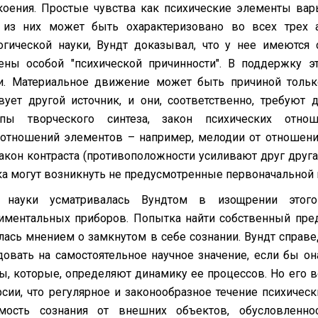
коения. Простые чувства как психические элементы вар
из них может быть охарактеризовано во всех трех ас
огической науки, Вундт доказывал, что у нее имеются
ены особой "психической причинности". В поддержку э
и. Материальное движение может быть причиной тольк
вует другой источник, и они, соответственно, требуют 
ипы творческого синтеза, закон психических отно
отношений элементов – например, мелодии от отношени
 закон контраста (противоположности усиливают друг друг
ка могут возникнуть не предусмотренные первоначальной 
а науки усматривалась Вундтом в изощрении этого
иментальных приборов. Попытка найти собственный пред
лась мнением о замкнутом в себе сознании. Вундт справе
довать на самостоятельное научное значение, если бы о
ы, которые, определяют динамику ее процессов. Но его в
рсии, что регулярное и законообразное течение психиче
мость сознания от внешних объектов, обусловленно