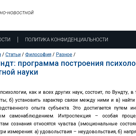
но-новостной
ОСТИ
ПОЛИТИКА КОНФИДЕНЦИАЛЬНОСТИ
я
/
Статьи
/
Философия
/
Разное
/
ундт: программа построения психол
ной науки
психологии, как и всех других наук, состоит, по Вундту, 
ты; б) установить характер связи между ними и в) найти
едственного опыта субъекта. Это достигается путем и
ым самонаблюдением. Интроспекция – особая процед
там сознания относятся чувства (эмоциональные состоян
три измерения: а) удовольствия – неудовольствия, б) нап