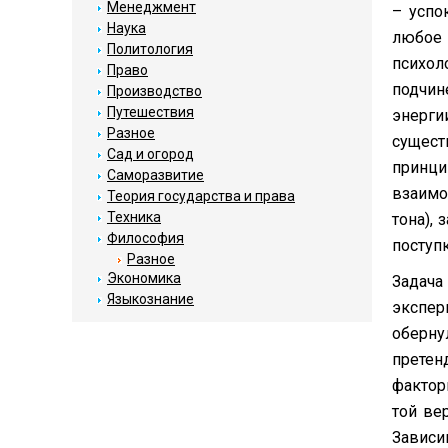
Менеджмент
– успо
Наука
любое 
Политология
психол
Право
подчин
Производство
Путешествия
энерги
Разное
сущест
Сад и огород
принц
Саморазвитие
взаимо
Теория государства и права
Техника
тона),
Философия
поступ
Разное
Экономика
Задач
Языкознание
экспер
оберну
претен
фактор
той ве
Зависи