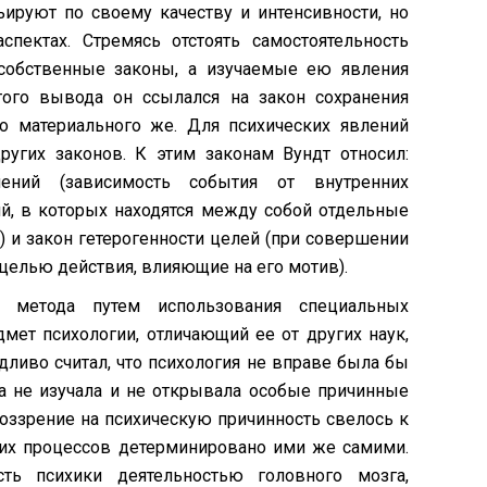
ьируют по своему качеству и интенсивности, но
пектах. Стремясь отстоять самостоятельность
 собственные законы, а изучаемые ею явления
того вывода он ссылался на закон сохранения
о материального же. Для психических явлений
других законов. К этим законам Вундт относил:
шений (зависимость события от внутренних
й, в которых находятся между собой отдельные
а) и закон гетерогенности целей (при совершении
целью действия, влияющие на его мотив).
 метода путем использования специальных
мет психологии, отличающий ее от других наук,
дливо считал, что психология не вправе была бы
на не изучала и не открывала особые причинные
оззрение на психическую причинность свелось к
ских процессов детерминировано ими же самими.
сть психики деятельностью головного мозга,