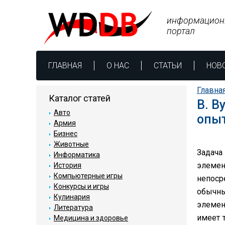
информацион
портал
ГЛАВНАЯ
О НАС
СТАТЬИ
НОВ
Главна
Каталог статей
В. В
Авто
опыт
Армия
Бизнес
Животные
Задача 
Информатика
элемен
История
Компьютерные игры
непоср
Конкурсы и игры
обычн
Кулинария
элемен
Литература
имеет 
Медицина и здоровье