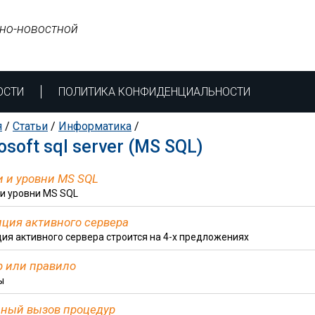
но-новостной
ОСТИ
ПОЛИТИКА КОНФИДЕНЦИАЛЬНОСТИ
я
/
Статьи
/
Информатика
/
osoft sql server (MS SQL)
 и уровни MS SQL
и уровни MS SQL
ция активного сервера
ия активного сервера строится на 4-х предложениях
р или правило
ы
ный вызов процедур