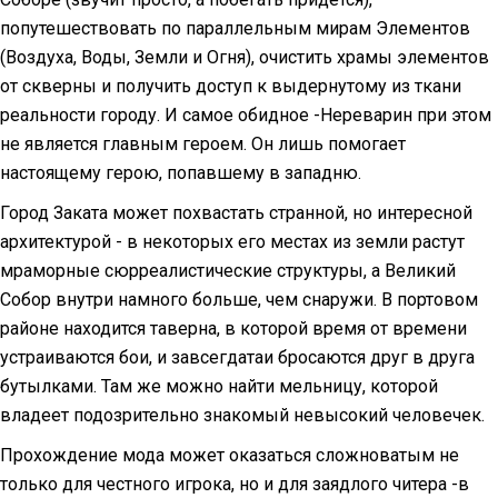
попутешествовать по параллельным мирам Элементов
(Воздуха, Воды, Земли и Огня), очистить храмы элементов
от скверны и получить доступ к выдернутому из ткани
реальности городу. И самое обидное -Нереварин при этом
не является главным героем. Он лишь помогает
настоящему герою, попавшему в западню.
Город Заката может похвастать странной, но интересной
архитектурой - в некоторых его местах из земли растут
мраморные сюрреалистические структуры, а Великий
Собор внутри намного больше, чем снаружи. В портовом
районе находится таверна, в которой время от времени
устраиваются бои, и завсегдатаи бросаются друг в друга
бутылками. Там же можно найти мельницу, которой
владеет подозрительно знакомый невысокий человечек.
Прохождение мода может оказаться сложноватым не
только для честного игрока, но и для заядлого читера -в