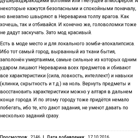
душераздирающими воплями или гнетущей атмосферой. А
некоторые кажутся безопасными и спокойными поначалу,
но внезапно швыряют в Нереварина толпу врагов. Как
хочешь, так и отбивайся. И конечно же, головоломки тоже
не дадут заскучать. Зато мод красивый.
Есть в моде место и для локального зомби-апокалипсиса.
Ибо тот самый город, вырванный из ткани бытия,
заполонён умертвиями, самые сильные из которых одним
ударом лишают Нереварина всех предметов и сбивают
все характеристики (сила, ловкость, интеллект) и навыки
(клинки, скрытность и т.д.) на ноль. Вернуть предметы и
восстановить характеристики можно у алтаря в дальнем
конце города. И по этому городу тоже придётся немало
побегать, ибо те, кто дают задания, не умеют давать по
несколько заданий сразу.
Просмотров:
2146
|
Дата добавления:
17.10.2016