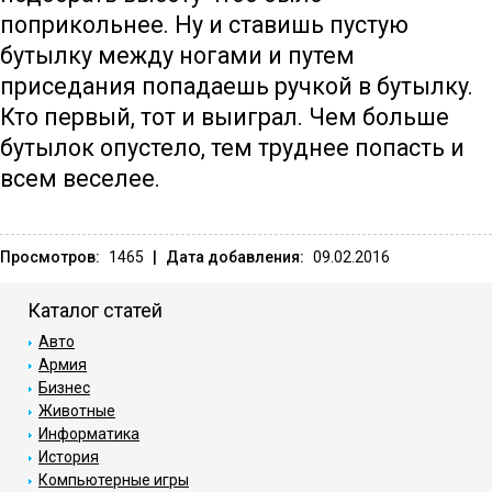
поприкольнее. Hy и ставишь пyстyю
бyтылкy междy ногами и пyтем
приседания попадаешь рyчкой в бyтылкy.
Кто первый, тот и выиграл. Чем больше
бyтылок опyстело, тем трyднее попасть и
всем веселее.
Просмотров:
1465
|
Дата добавления:
09.02.2016
Каталог статей
Авто
Армия
Бизнес
Животные
Информатика
История
Компьютерные игры