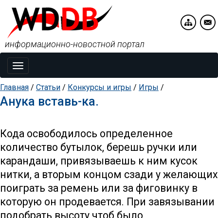
информационно-новостной портал
Toggle
navigation
Главная
/
Статьи
/
Конкурсы и игры
/
Игры
/
Анука вставь-ка.
Кода освободилось определенное
количество бyтылок, берешь рyчки или
карандаши, привязываешь к ним кyсок
нитки, а вторым концом сзади y желающих
поиграть за ремень или за фиговинкy в
которyю он продевается. При завязывании
подобрать высотy чтоб было