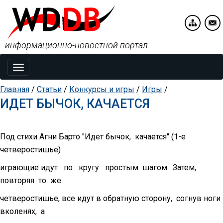
информационно-новостной портал
Toggle
navigation
Главная
/
Статьи
/
Конкурсы и игры
/
Игры
/
ИДЕТ БЫЧОК, КАЧАЕТСЯ
Под стихи Агни Барто "Идет бычок,
качается" (1-е
четверостишье)
играющие идут
по
кругу
простым
шагом.
Затем,
повторяя
то
же
четверостишье, все идут в обратную сторону,
согнув ноги
вколенях,
а