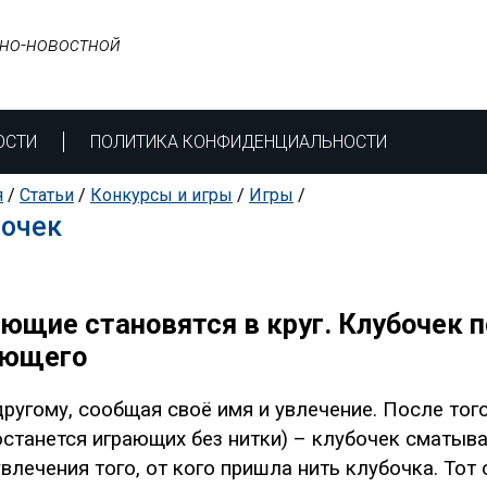
но-новостной
ОСТИ
ПОЛИТИКА КОНФИДЕНЦИАЛЬНОСТИ
я
/
Статьи
/
Конкурсы и игры
/
Игры
/
бочек
ющие становятся в круг. Клубочек 
ающего
другому, сообщая своё имя и увлечение. После тог
останется играющих без нитки) – клубочек сматыв
увлечения того, от кого пришла нить клубочка. Тот