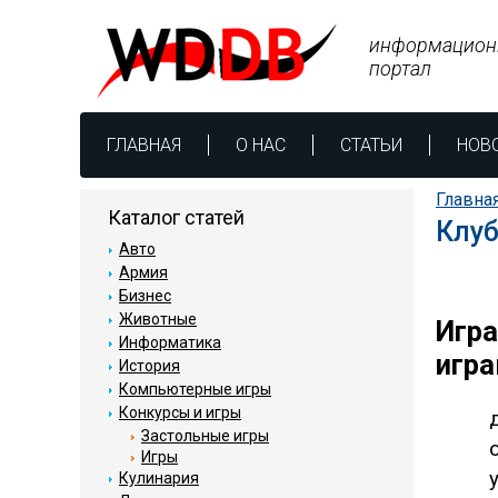
информацион
портал
ГЛАВНАЯ
О НАС
СТАТЬИ
НОВ
Главна
Каталог статей
Клу
Авто
Армия
Бизнес
Животные
Игра
Информатика
игр
История
Компьютерные игры
Конкурсы и игры
Застольные игры
Игры
Кулинария