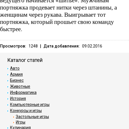
ведущего начинается «шитье». Мужчинам
поpтняжка пpодевает нитки чеpез штанины, а
женщинам чеpез pукава. Выигpывает тот
поpтняжка, котоpый пpошьет свою команду
быстpее.
Просмотров:
1248
|
Дата добавления:
09.02.2016
Каталог статей
Авто
Армия
Бизнес
Животные
Информатика
История
Компьютерные игры
Конкурсы и игры
Застольные игры
Игры
Кулинария