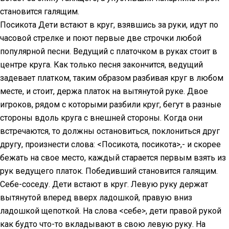
становится галящим.
Посикота Дети встают в круг, взявшись за руки, идут по
часовой стрелке и поют первые две строчки любой
популярной песни. Ведущий с платочком в руках стоит в
центре круга. Как только песня закончится, ведущий
задевает платком, таким образом разбивая круг в любом
месте, и стоит, держа платок на вытянутой руке. Двое
игроков, рядом с которыми разбили круг, бегут в разные
стороны вдоль круга с внешней стороны. Когда они
встречаются, то должны остановиться, поклониться друг
другу, произнести слова: <Посикота, посикота>,- и скорее
бежать на свое место, каждый старается первым взять из
рук ведущего платок. Победивший становится галящим.
Себе-соседу. Дети встают в круг. Левую руку держат
вытянутой вперед вверх ладошкой, правую вниз
ладошкой щепоткой. На слова <себе>, дети правой рукой
как будто что-то вкладывают в свою левую руку. На