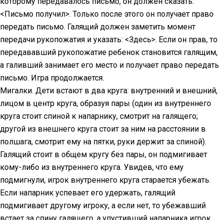
которому передавалось письмо, он должен сказать:
<Письмо получил>. Только после этого он получает право
передать письмо. Галящий должен заметить момент
передачи рукопожатия и указать: <Здесь>. Если он прав, то
передававший рукопожатие ребенок становится галящим,
а галивший занимает его место и получает право передать
письмо. Игра продолжается.
Мигалки. Дети встают в два круга: внутренний и внешний,
лицом в центр круга, образуя пары (один из внутреннего
круга стоит спиной к напарнику, смотрит на галящего;
другой из внешнего круга стоит за ним на расстоянии в
полшага, смотрит ему на пятки, руки держит за спиной).
Галящий стоит в общем кругу без пары, он подмигивает
кому-либо из внутреннего круга. Увидев, что ему
подмигнули, игрок внутреннего круга старается убежать.
Если напарник успевает его удержать, галящий
подмигивает другому игроку, а если нет, то убежавший
встает за спину галящего, а упустивший напарника игрок