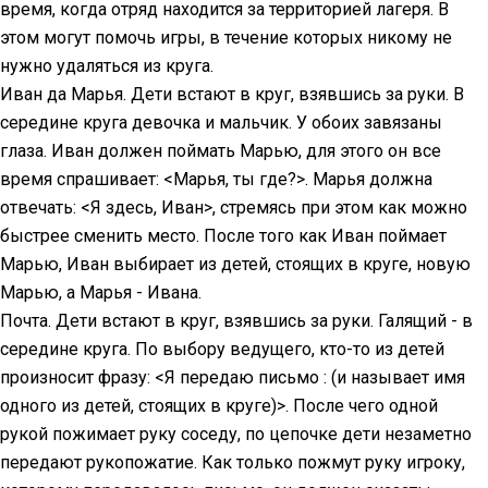
время, когда отряд находится за территорией лагеря. В
этом могут помочь игры, в течение которых никому не
нужно удаляться из круга.
Иван да Марья. Дети встают в круг, взявшись за руки. В
середине круга девочка и мальчик. У обоих завязаны
глаза. Иван должен поймать Марью, для этого он все
время спрашивает: <Марья, ты где?>. Марья должна
отвечать: <Я здесь, Иван>, стремясь при этом как можно
быстрее сменить место. После того как Иван поймает
Марью, Иван выбирает из детей, стоящих в круге, новую
Марью, а Марья - Ивана.
Почта. Дети встают в круг, взявшись за руки. Галящий - в
середине круга. По выбору ведущего, кто-то из детей
произносит фразу: <Я передаю письмо : (и называет имя
одного из детей, стоящих в круге)>. После чего одной
рукой пожимает руку соседу, по цепочке дети незаметно
передают рукопожатие. Как только пожмут руку игроку,