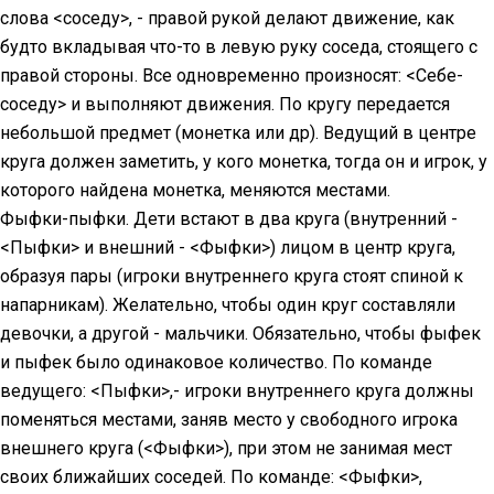
слова <соседу>, - правой рукой делают движение, как
будто вкладывая что-то в левую руку соседа, стоящего с
правой стороны. Все одновременно произносят: <Себе-
соседу> и выполняют движения. По кругу передается
небольшой предмет (монетка или др). Ведущий в центре
круга должен заметить, у кого монетка, тогда он и игрок, у
которого найдена монетка, меняются местами.
Фыфки-пыфки. Дети встают в два круга (внутренний -
<Пыфки> и внешний - <Фыфки>) лицом в центр круга,
образуя пары (игроки внутреннего круга стоят спиной к
напарникам). Желательно, чтобы один круг составляли
девочки, а другой - мальчики. Обязательно, чтобы фыфек
и пыфек было одинаковое количество. По команде
ведущего: <Пыфки>,- игроки внутреннего круга должны
поменяться местами, заняв место у свободного игрока
внешнего круга (<Фыфки>), при этом не занимая мест
своих ближайших соседей. По команде: <Фыфки>,