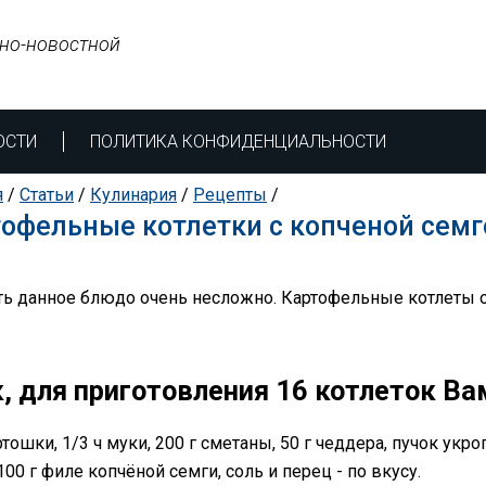
но-новостной
ОСТИ
ПОЛИТИКА КОНФИДЕНЦИАЛЬНОСТИ
я
/
Статьи
/
Кулинария
/
Рецепты
/
офельные котлетки с копченой семг
ть данное блюдо очень несложно. Картофельные котлеты о
, для приготовления 16 котлеток Ва
ртошки, 1/3 ч муки, 200 г сметаны, 50 г чеддера, пучок укроп
100 г филе копчёной семги, соль и перец - по вкусу.