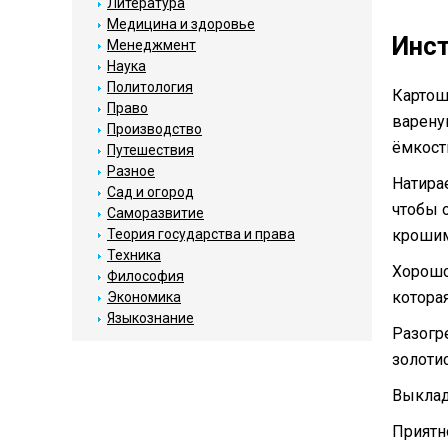
Литература
Медицина и здоровье
Инс
Менеджмент
Наука
Политология
Картош
Право
варену
Производство
ёмкост
Путешествия
Разное
Натира
Сад и огород
чтобы 
Саморазвитие
крошим
Теория государства и права
Техника
Хорошо
Философия
котора
Экономика
Языкознание
Разогр
золоти
Выклад
Приятн