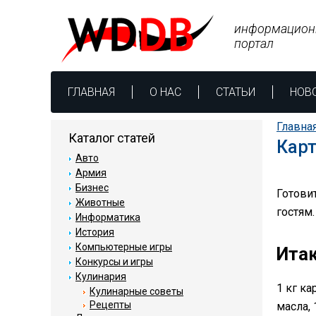
информацион
портал
ГЛАВНАЯ
О НАС
СТАТЬИ
НОВ
Главна
Каталог статей
Карт
Авто
Армия
Бизнес
Готови
Животные
гостям.
Информатика
История
Компьютерные игры
Итак
Конкурсы и игры
Кулинария
1 кг ка
Кулинарные советы
Рецепты
масла, 