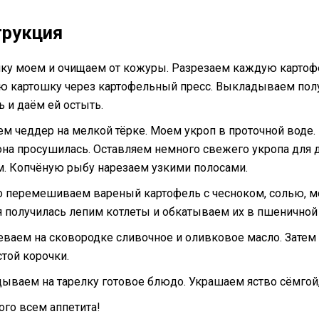
трукция
ку моем и очищаем от кожуры. Разрезаем каждую картоф
ю картошку через картофельный пресс. Выкладываем по
ь и даём ей остыть.
ем чеддер на мелкой тёрке. Моем укроп в проточной воде
она просушилась. Оставляем немного свежего укропа для 
. Копчёную рыбу нарезаем узкими полосами.
 перемешиваем вареный картофель с чесноком, солью, мо
я получилась лепим котлеты и обкатываем их в пшеничной
еваем на сковородке сливочное и оливковое масло. Затем
стой корочки.
ываем на тарелку готовое блюдо. Украшаем яство сёмгой,
ого всем аппетита!