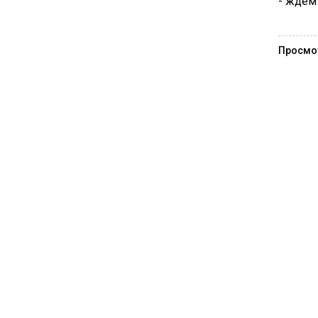
- ждем 
Просмо