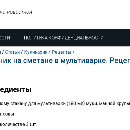
но-новостной
ОСТИ
ПОЛИТИКА КОНФИДЕНЦИАЛЬНОСТИ
я
/
Статьи
/
Кулинария
/
Рецепты
/
ик на сметане в мультиварке. Реце
редиенты
ному стакану для мультиварки (180 мл) муки, манной крупы
 л. соды
 количестве 3 шт.