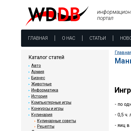
информацион
портал
ГЛАВНАЯ
О НАС
СТАТЬИ
НОВ
Главна
Каталог статей
Манн
Авто
Армия
Бизнес
Животные
Инг
Информатика
История
Компьютерные игры
- по од
Конкурсы и игры
- 0,5 ч.
Кулинария
Кулинарные советы
- яиц в
Рецепты