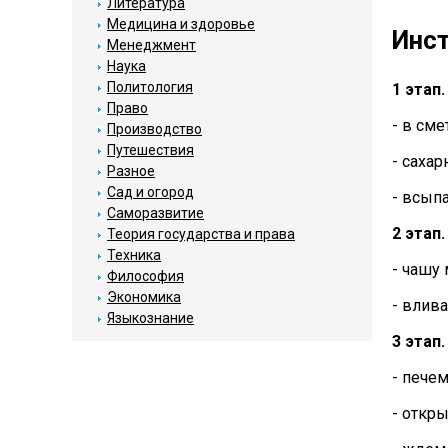
Литература
Медицина и здоровье
Инст
Менеджмент
Наука
Политология
1 этап
Право
- в сме
Производство
Путешествия
- саха
Разное
Сад и огород
- всыпа
Саморазвитие
2 этап
Теория государства и права
Техника
- чашу
Философия
Экономика
- влив
Языкознание
3 этап
- пече
- откр