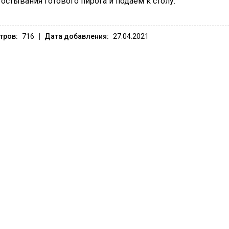
остывания готового пирога и подаем к столу.
тров:
716
|
Дата добавления:
27.04.2021