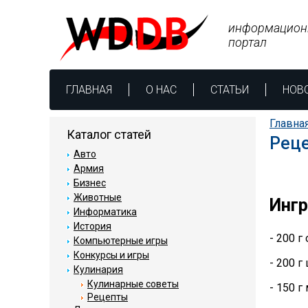
информацион
портал
ГЛАВНАЯ
О НАС
СТАТЬИ
НОВ
Главна
Каталог статей
Реце
Авто
Армия
Бизнес
Животные
Инг
Информатика
История
- 200 г
Компьютерные игры
Конкурсы и игры
- 200 
Кулинария
Кулинарные советы
- 150 г
Рецепты