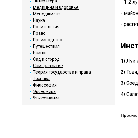
Литература
- 1-2 л
Медицина и здоровье
- майон
Менеджмент
Наука
- расти
Политология
Право
Производство
Инст
Путешествия
Разное
Сад и огород
1) Лук 
Саморазвитие
2) Говя
Теория государства и права
Техника
3) Сое
Философия
Экономика
4) Сала
Языкознание
Просмо