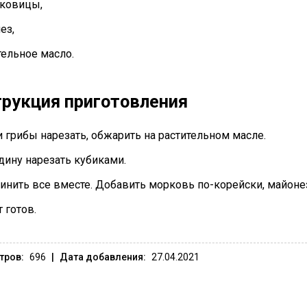
уковицы,
ез,
тельное масло.
рукция приготовления
и грибы нарезать, обжарить на растительном масле.
дину нарезать кубиками.
динить все вместе. Добавить морковь по-корейски, майоне
т готов.
тров:
696
|
Дата добавления:
27.04.2021