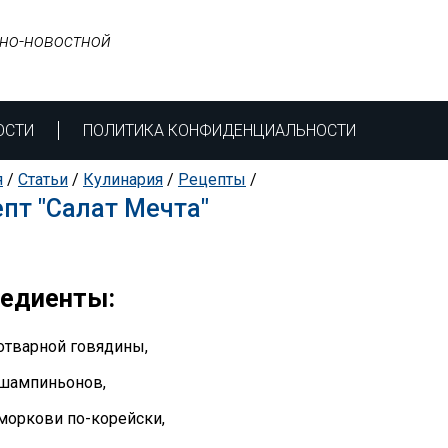
но-новостной
ОСТИ
ПОЛИТИКА КОНФИДЕНЦИАЛЬНОСТИ
я
/
Статьи
/
Кулинария
/
Рецепты
/
пт "Салат Мечта"
редиенты:
 отварной говядины,
г шампиньонов,
 моркови по-корейски,