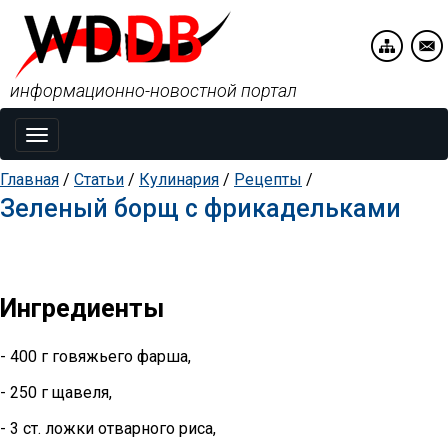
информационно-новостной портал
Toggle
navigation
Главная
/
Статьи
/
Кулинария
/
Рецепты
/
Зеленый борщ с фрикадельками
Ингредиенты
- 400 г говяжьего фарша,
- 250 г щавеля,
- 3 ст. ложки отварного риса,