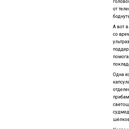
голово
от тел
боднуть
А вот 
со вре
ультра
поддер
помога
поклад
Одна из
капсула
отделе
прибам
светош
судмед
шёлков