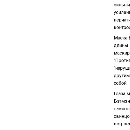
сильны
усилен
перчат
контро
Маска 
длины 
маскир
"Против
"наруш
другими
собой.
Глаза 
Бэтмэн
темнот
свинцо
встрое