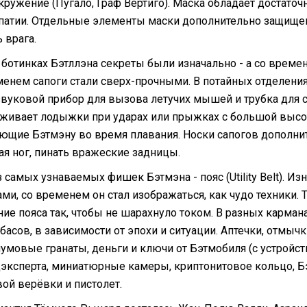
кружение (Пугало, Граф Вертиго). Маска обладает достато
епатии. Отдельные элементы маски дополнительно защищен
 врага.
в ботинках Бэтллэна секреты были изначально - а со време
менем сапоги стали сверх-прочными. В потайных отделения
звуковой прибор для вызова летучих мышей и трубка для 
живает лодыжки при ударах или прыжках с большой высо
ющие Бэтмэну во время плавания. Носки сапогов дополнит
ая ног, пинать вражеские задницы.
 самых узнаваемых фишек Бэтмэна - пояс (Utility Belt). Из
ми, со временем он стал изображаться, как чудо техники. 
ние пояса так, чтобы не шарахнуло током. В разных карман
басов, в зависимости от эпохи и ситуации. Аптечки, отмы
умовые гранаты, деньги и ключи от Бэтмобиля (с устройст
эксперта, миниатюрные камеры, криптонитовое кольцо, Бэ
ой верёвки и пистолет.