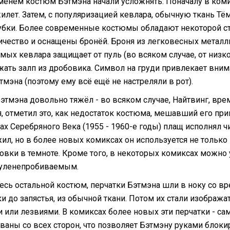
менем костюм Бэтмэна начали усложнять. Поначалу в комик
илет. Затем, с популяризацией кевлара, обычную ткань Т
убки. Более современные костюмы обладают некоторой ст
ичество и оснащены бронёй. Броня из легковесных метал
омых кевлара защищает от пуль (во всяком случае, от низк
ать залп из дробовика. Символ на груди привлекает вним
тмэна (поэтому ему всё ещё не настреляли в рот).
этмэна довольно тяжёл - во всяком случае, Найтвинг, вр
, отметил это, как недостаток костюма, мешавший его пр
ах Серебряного Века (1955 - 1960-е годы) плащ исполнял
жил, но в более новых комиксах он используется не только
овки в темноте. Кроме того, в некоторых комиксах можно 
уленепробиваемым.
весь остальной костюм, перчатки Бэтмэна шли в ноку со 
ки до запястья, из обычной ткани. Потом их стали изобра
 или лезвиями. В комиксах более новых эти перчатки - са
ваны со всех сторон, что позволяет Бэтмэну руками блоки