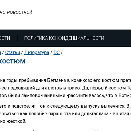
но-новостной
ОСТИ
ПОЛИТИКА КОНФИДЕНЦИАЛЬНОСТИ
я
/
Статьи
/
Литература
/
DC
/
-костюм
гие годы пребывания Бэтмэна в комиксах его костюм прете
нее подходящий для атлетов в трико. Да, первый костюм
одов были лампово-наивными -рассчитывалось, что в Бэтмэ
 его и подстрелят - он к следующему выпуску вылечится. В
зоваться как подобие парашюта или дельтаплана - вшитая 
но жёсткой.