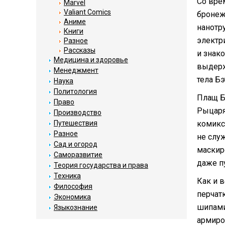
Со вре
Marvel
Valiant Comics
бронеж
Аниме
нанотр
Книги
электр
Разное
Рассказы
и знак
Медицина и здоровье
выдерж
Менеджмент
тела Бэ
Наука
Политология
Плащ Б
Право
Рыцаря
Производство
Путешествия
комикс
Разное
не слу
Сад и огород
маскир
Саморазвитие
даже п
Теория государства и права
Техника
Как и 
Философия
перчат
Экономика
шипами
Языкознание
армиро