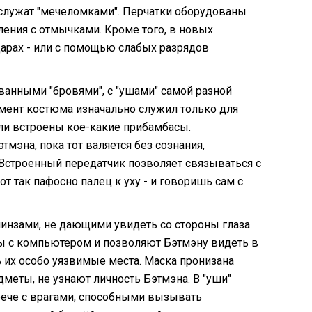
 служат "мечеломками". Перчатки оборудованы
еления с отмычками. Кроме того, в новых
дарах - или с помощью слабых разрядов
ванными "бровями", с "ушами" самой разной
емент костюма изначально служил только для
ыли встроены кое-какие прибамбасы.
тмэна, пока тот валяется без сознания,
. Встроенный передатчик позволяет связываться с
от так пафосно палец к уху - и говоришь сам с
линзами, не дающими увидеть со стороны глаза
ны с компьютером и позволяют Бэтмэну видеть в
ь их особо уязвимые места. Маска пронизана
меты, не узнают личность Бэтмэна. В "уши"
рече с врагами, способными вызывать