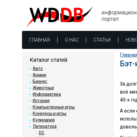
информацион
портал
ГЛАВНАЯ
О НАС
СТАТЬИ
НОВ
Главна
Каталог статей
Бэт
Авто
Армия
Бизнес
За дол
Животные
всё ме
Информатика
40-х г
История
Компьютерные игры
А если
Конкурсы и игры
исполь
Кулинария
Литература
доволь
DC