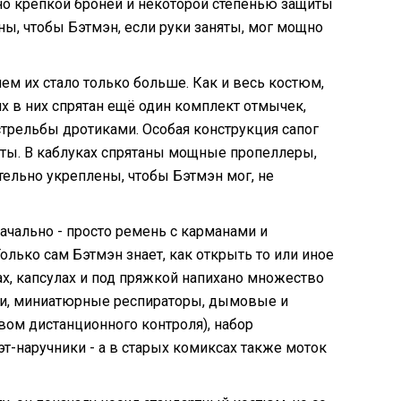
чно крепкой бронёй и некоторой степенью защиты
ы, чтобы Бэтмэн, если руки заняты, мог мощно
нем их стало только больше. Как и весь костюм,
х в них спрятан ещё один комплект отмычек,
стрельбы дротиками. Особая конструкция сапог
ты. В каблуках спрятаны мощные пропеллеры,
ельно укреплены, чтобы Бэтмэн мог, не
начально - просто ремень с карманами и
Только сам Бэтмэн знает, как открыть то или иное
ах, капсулах и под пряжкой напихано множество
чки, миниатюрные респираторы, дымовые и
вом дистанционного контроля), набор
т-наручники - а в старых комиксах также моток