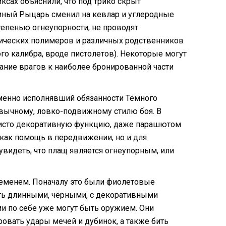
сах объяснили, что под трико скрыт
ёмный Рыцарь сменил на кевлар и углеродные
епенью огнеупорности, не проводят
лических полимеров и различных родственников
ого калибра, вроде пистолетов). Некоторые могут
ание врагов к наиболее бронированной части
еменно исполнявший обязанности Тёмного
ивычному, ловко-подвижному стилю боя. В
 чисто декоративную функцию, даже парашютом
 как помощь в передвижении, но и для
увидеть, что плащ является огнеупорным, или
временем. Поначалу это были фиолетовые
жать длинными, чёрными, с декоративными
ми по себе уже могут быть оружием. Они
ровать удары мечей и дубинок, а также бить