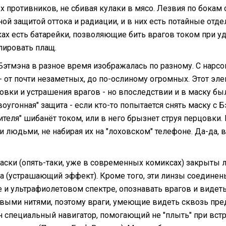
х противников, не сбивая кулаки в мясо. Лезвия по бокам
ной защитой оттока и радиации, и в них есть потайные отд
ках есть батарейки, позволяющие бить врагов током при у
лировать плащ.
Бэтмэна в разное время изображалась по разному. С нарсо
- от почти незаметных, до по-ослиному огромных. Этот эл
овки и устрашения врагов - но впоследствии и в маску б
оугонная" защита - если кто-то попытается снять маску с Бэ
ителя" шибанёт током, или в него брызнет струя перцовки
 людьми, не набирая их на "лоховском" телефоне. Да-да, в
маски (опять-таки, уже в современных комиксах) закрыты 
а (устрашающий эффект). Кроме того, эти линзы соедине
е и ультрафиолетовом спектре, опознавать врагов и видет
выми нитями, поэтому враги, умеющие видеть сквозь пред
н специальный навигатор, помогающий не "плыть" при вст