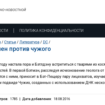
но-новостной
ОСТИ
ПОЛИТИКА КОНФИДЕНЦИАЛЬНОСТИ
я
/
Статьи
/
Литература
/
DC
/
ен против чужого
году настала пора и Бэтлдэну встретиться с тварями из кос
стей. В первой Бэтмэн, расследуя исчезновение геолога от
ся с ними, приносит в Бэт-Пещеру пару лицехватов, изучает
м подвиде Чужих, созданных с использованием ДНК неско
тров:
1785
|
Дата добавления:
18.08.2016