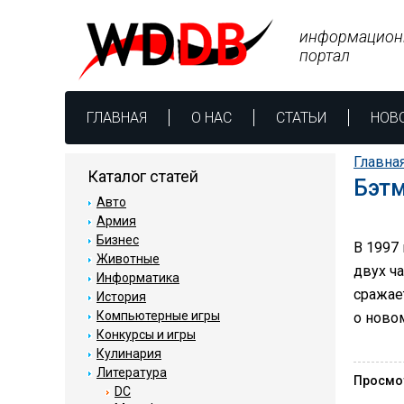
информацион
портал
ГЛАВНАЯ
О НАС
СТАТЬИ
НОВ
Главна
Каталог статей
Бэтм
Авто
Армия
Бизнес
В 1997 
Животные
двух ча
Информатика
сражает
История
Компьютерные игры
о ново
Конкурсы и игры
Кулинария
Литература
Просмо
DC