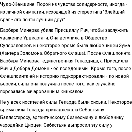
Чудо-Женщине. Порой из чувства солидарности, иногда -
из личной симпатии, исходящей из стереотипа "Злейший
враг - это почти лучший друг".
Барбара Минерва убила Присциллу Рич, чтобы заслужить
уважение Урцкартаги. Она вступила в Общество
Суперзлодеев и некоторое время была любовницей Зума
(Хантера Золомона, Обратного Флэша). После Флешпоинта
Барбара Минерва -единственная Гепардица, а Присцилла
Рич и Дебора Домейн - её псевдонимы. Кроме того, после
Флешпоинта ей и историю подкорректировали - по новой
версии, силы она получила после того, как случайно
порезалась зачарованным кинжалом.
Не у всех носителей силы Гепарда были сиськи. Некоторое
время сила Гепарда принадлежала Себастьяну
Баллестеросу, аргентинскому бизнесмену и любовнику
чародейки Цирцеи. Себастьян выпросил эту силу у