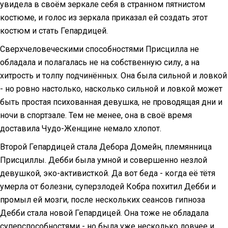
увидела в своём зеркале себя в странном пятнистом
костюме, и голос из зеркала приказал ей создать этот
костюм и стать Гепардицей.
Сверхчеловеческими способностями Присцилла не
обладала и полагалась не на собственную силу, а на
хитрость и толпу подчинённых. Она была сильной и ловкой
- но ровно настолько, насколько сильной и ловкой может
быть простая психованная девушка, не проводящая дни и
ночи в спортзале. Тем не менее, она в своё время
доставила Чудо-Женщине немало хлопот.
Второй Гепардицей стала Дебора Домейн, племянница
Присциллы. Дебби была умной и совершенно незлой
девушкой, эко-активисткой. Да вот беда - когда её тётя
умерла от болезни, суперзлодей Кобра похитил Дебби и
промыл ей мозги, после нескольких сеансов гипноза
Дебби стала новой Гепардицей. Она тоже не обладала
суперспособностями - но была уже несколько ловчее и