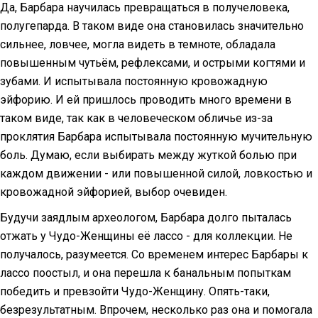
Да, Барбара научилась превращаться в получеловека,
полугепарда. В таком виде она становилась значительно
сильнее, ловчее, могла видеть в темноте, обладала
повышенным чутьём, рефлексами, и острыми когтями и
зубами. И испытывала постоянную кровожадную
эйфорию. И ей пришлось проводить много времени в
таком виде, так как в человеческом обличье из-за
проклятия Барбара испытывала постоянную мучительную
боль. Думаю, если выбирать между жуткой болью при
каждом движении - или повышенной силой, ловкостью и
кровожадной эйфорией, выбор очевиден.
Будучи заядлым археологом, Барбара долго пыталась
отжать у Чудо-Женщины её лассо - для коллекции. Не
получалось, разумеется. Со временем интерес Барбары к
лассо поостыл, и она перешла к банальным попыткам
победить и превзойти Чудо-Женщину. Опять-таки,
безрезультатным. Впрочем, несколько раз она и помогала