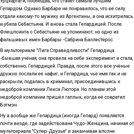
Урцкартаги, пообещав, что станет самым лучшим
Гепардом. Однако Барбаре не понравилось, что её силу
отдали какому-то мужику из Аргентины, и она исхитрилась
и убила Себастьяна. И вновь стала Гепардицей. После
Флешпоинта о Себастьяне не упоминают, но одно из
фальшивых имён Барбары -Сабрина Баллестерос.
В мультсериале "Лига Справедливости" Гепардица
-бывшая учёная, она провела на себе эксперимент и стала,
собственно, Гепардицей. Правда, после этого все учёные
дружно послали её нафиг, и Гепардица, чьё имя так и не
раскрыли, подалась в криминал, присоединившись к
недоброй компании Лекса Лютора. Но планам этой
недоброй компании пришёл гаплык, когда её совратил
Бэтмэн.
Ну а вообще же Гепардица (иногда Гепард) появляется
почти везде, где задействована Чудо-Женщина, начиная от
мультсериала "Супер-Друзья" и заканчивая вполне