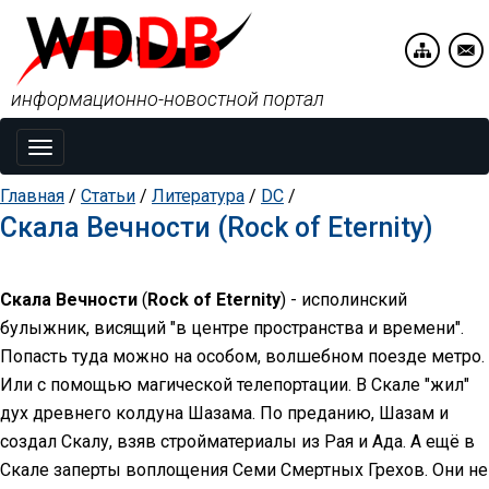
информационно-новостной портал
Toggle
navigation
Главная
/
Статьи
/
Литература
/
DC
/
Скала Вечности (Rock of Eternity)
Скала Вечности
(
Rock of Eternity
) - исполинский
булыжник, висящий "в центре пространства и времени".
Попасть туда можно на особом, волшебном поезде метро.
Или с помощью магической телепортации. В Скале "жил"
дух древнего колдуна Шазама. По преданию, Шазам и
создал Скалу, взяв стройматериалы из Рая и Ада. А ещё в
Скале заперты воплощения Семи Смертных Грехов. Они не