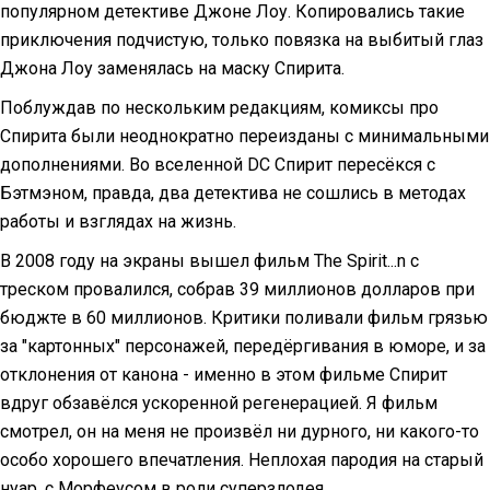
популярном детективе Джоне Лоу. Копировались такие
приключения подчистую, только повязка на выбитый глаз
Джона Лоу заменялась на маску Спирита.
Поблуждав по нескольким редакциям, комиксы про
Спирита были неоднократно переизданы с минимальными
дополнениями. Во вселенной DC Спирит пересёкся с
Бэтмэном, правда, два детектива не сошлись в методах
работы и взглядах на жизнь.
В 2008 году на экраны вышел фильм The Spirit...n с
треском провалился, собрав 39 миллионов долларов при
бюджте в 60 миллионов. Критики поливали фильм грязью
за "картонных" персонажей, передёргивания в юморе, и за
отклонения от канона - именно в этом фильме Спирит
вдруг обзавёлся ускоренной регенерацией. Я фильм
смотрел, он на меня не произвёл ни дурного, ни какого-то
особо хорошего впечатления. Неплохая пародия на старый
нуар, с Морфеусом в роли суперзлодея.