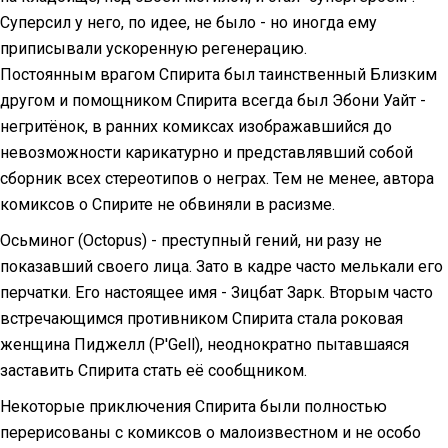
Суперсил у него, по идее, не было - но иногда ему
приписывали ускоренную регенерацию.
Постоянным врагом Спирита был таинственный Близким
другом и помощником Спирита всегда был Эбони Уайт -
негритёнок, в ранних комиксах изображавшийся до
невозможности карикатурно и представлявший собой
сборник всех стереотипов о неграх. Тем не менее, автора
комиксов о Спирите не обвиняли в расизме.
Осьминог (Octopus) - преступный гений, ни разу не
показавший своего лица. Зато в кадре часто мелькали его
перчатки. Его настоящее имя - Зицбат Зарк. Вторым часто
встречающимся противником Спирита стала роковая
женщина Пиджелл (P'Gell), неоднократно пытавшаяся
заставить Спирита стать её сообщником.
Некоторые приключения Спирита были полностью
перерисованы с комиксов о малоизвестном и не особо