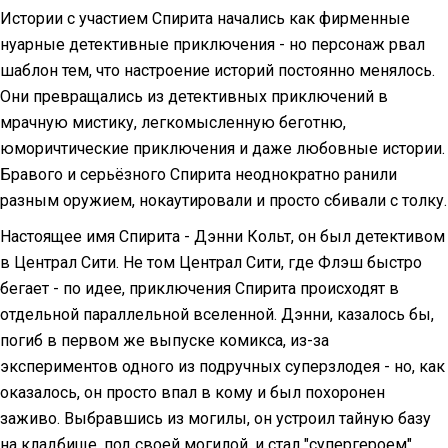
Истории с участием Спирита начались как фирменные
нуарные детективные приключения - но персонаж рвал
шаблон тем, что настроение историй постоянно менялось.
Они превращались из детективных приключений в
мрачную мистику, легкомысленную беготню,
юморичтические приключения и даже любовные истории.
Бравого и серьёзного Спирита неоднократно ранили
разным оружием, нокаутировали и просто сбивали с толку.
Настоящее имя Спирита - Дэнни Кольт, он был детективом
в Централ Сити. Не том Централ Сити, где Флэш быстро
бегает - по идее, приключения Спирита происходят в
отдельной параллельной вселенной. Дэнни, казалось бы,
погиб в первом же выпуске комикса, из-за
экспериментов одного из подручных суперзлодея - но, как
оказалось, он просто впал в кому и был похоронен
заживо. Выбравшись из могилы, он устроил тайную базу
на кладбище, под своей могилой, и стал "супергероем".