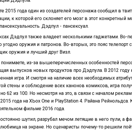
ации Дэдпула.
те 2015 года один из создателей персонажа сообщил в твит
ации, к которой его склоняет его мозг в этот конкретный 
 пансексуальность. Дэдпул - пансексуал.
ксах Дэдпул также владеет несколькими гаджетами. Во-п
 угодно оружия и патронов. Во-вторых, это пояс телепорт 
щик оружия и лучший друг Визл.
 понимаете, из-за вышеперечисленных особенностей персон
щая выпусков новых продуктов про Дэдпула. В 2012 году на
енная игра. И смотря на наличие всех необходимых атрибу
той стены и соблюдение всех канонов комиксов, игра полу
но 62 из 100. Но несмотря на это, в связи с началом рекл
2015 года на ХЬох One и PlayStation 4. Райана Рейнольдса.
оятельном фильме 2016 года.
постоянно шутил, разрубал мечом летящие в него пули, а 
 любимца на экране. Но сценаристы почему-то решили пойт