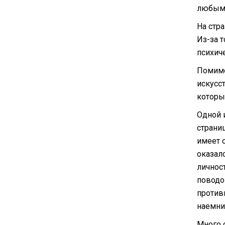
любым 
На стр
Из-за 
психич
Помимо
искусс
который
Одной 
страни
имеет 
оказал
личност
поводо
против
наемни
Много 