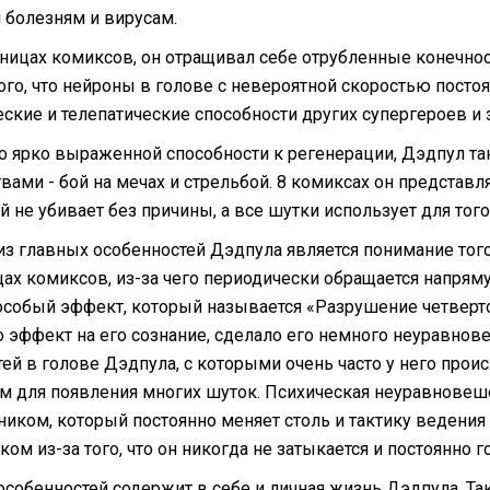
болезням и вирусам.
аницах комиксов, он отращивал себе отрубленные конечно
того, что нейроны в голове с невероятной скоростью посто
еские и телепатические способности других супергероев и 
 ярко выраженной способности к регенерации, Дэдпул т
твами - бой на мечах и стрельбой. 8 комиксах он представ
 не убивает без причины, а все шутки использует для того
из главных особенностей Дэдпула является понимание того
цах комиксов, из-за чего периодически обращается напрям
особый эффект, который называется «Разрушение четверто
о эффект на его сознание, сделало его немного неуравно
ей в голове Дэдпула, с которыми очень часто у него проис
м для появления многих шуток. Психическая неуравновеш
ником, который постоянно меняет столь и тактику ведени
ком из-за того, что он никогда не затыкается и постоянно
особенностей содержит в себе и личная жизнь Дэдпула. Так