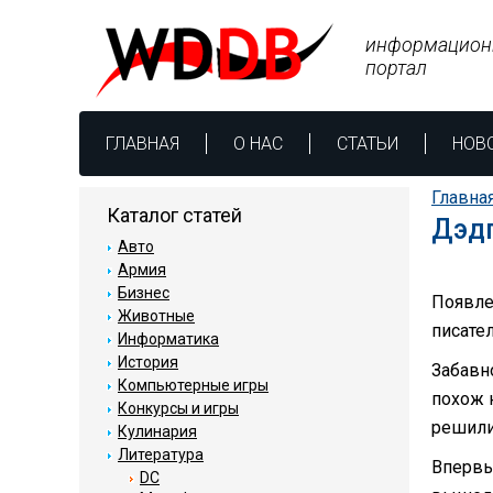
информацион
портал
ГЛАВНАЯ
О НАС
СТАТЬИ
НОВ
Главна
Каталог статей
Дэдп
Авто
Армия
Бизнес
Появле
Животные
писате
Информатика
История
Забавн
Компьютерные игры
похож н
Конкурсы и игры
решили
Кулинария
Литература
Впервы
DC