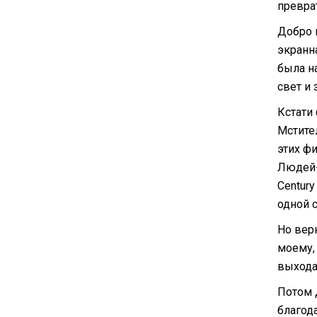
преврат
Добро 
экранн
была н
свет и
Кстати
Мстите
этих ф
Людей-
Centur
одной 
Но вер
моему,
выхода
Потом 
благод