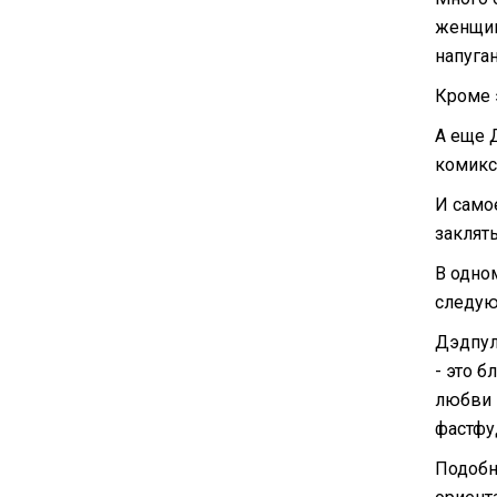
женщин
напуган
Кроме 
А еще 
комикс
И само
заклят
В одно
следую
Дэдпул
- это 
любви 
фастфуд
Подобн