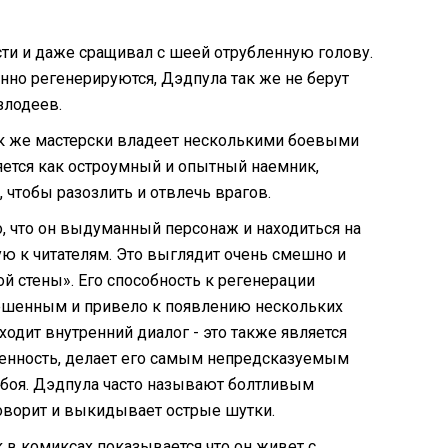
сти и даже сращивал с шеей отрубленную голову.
янно регенерируются, Дэдпула так же не берут
злодеев.
ак же мастерски владеет несколькими боевыми
ляется как остроумный и опытный наемник,
, чтобы разозлить и отвлечь врагов.
, что он выдуманный персонаж и находиться на
ую к читателям. Это выглядит очень смешно и
й стены». Его способность к регенерации
вешенным и привело к появлению нескольких
ходит внутренний диалог - это также является
енность, делает его самым непредсказуемым
я боя. Дэдпула часто называют болтливым
 говорит и выкидывает острые шутки.
 в комиксах показывается что он живет с