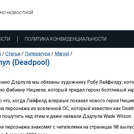
но-новостной
ОСТИ
ПОЛИТИКА КОНФИДЕНЦИАЛЬНОСТИ
я
/
Статьи
/
Литература
/
Marvel
/
ул (Deadpool)
нию Дэдпула мы обязаны художнику Робу Яайфелду, котор
лю Фабиану Нициезе, который придал герою болтливый хар
о что, когда Лайфелд впервые показал нового героя Ницие
а персонажа из вселенной ОС, который известен как Deaths
 пошутить над этим и даже назвали Дэдпула Wade Wilson.
е персонажа знакомят с читателями на страницах 98 выпу