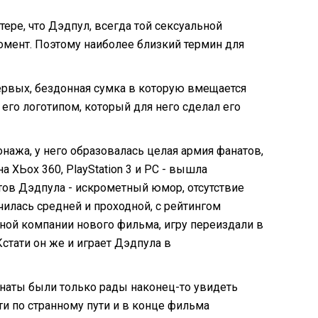
тере, что Дэдпул, всегда той сексуальной
момент. Поэтому наиболее близкий термин для
ервых, бездонная сумка в которую вмещается
с его логотипом, который для него сделал его
ажа, у него образовалась целая армия фанатов,
 ХЬох 360, PlayStation 3 и PC - вышла
тов Дэдпула - искрометный юмор, отсутствие
чилась средней и проходной, с рейтингом
амной компании нового фильма, игру переиздали в
 Кстати он же и играет Дэдпула в
фанаты были только рады наконец-то увидеть
и по странному пути и в конце фильма