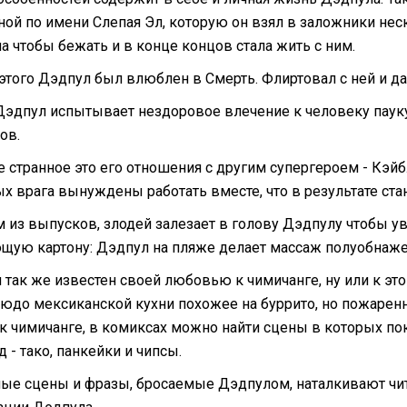
ой по имени Слепая Эл, которую он взял в заложники нес
а чтобы бежать и в конце концов стала жить с ним.
этого Дэдпул был влюблен в Смерть. Флиртовал с ней и даж
Дэдпул испытывает нездоровое влечение к человеку пауку,
ов.
е странное это его отношения с другим супергероем - Кэй
ых врага вынуждены работать вместе, что в результате ст
м из выпусков, злодей залезает в голову Дэдпулу чтобы 
щую картону: Дэдпул на пляже делает массаж полуобнаже
 так же известен своей любовью к чимичанге, ну или к эт
блюдо мексиканской кухни похожее на буррито, но пожаре
к чимичанге, в комиксах можно найти сцены в которых по
 - тако, панкейки и чипсы.
ые сцены и фразы, бросаемые Дэдпулом, наталкивают чи