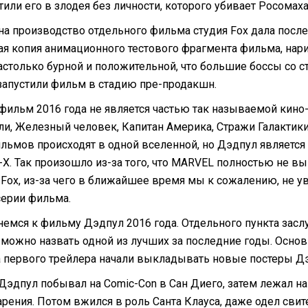
или его в злодея без личности, которого убивает Росомаха
на производство отдельного фильма студия Fox дала после 
ая копия анимационного тестового фрагмента фильма, нари
астолько бурной и положительной, что большие боссы со с
 запустили фильм в стадию пре-продакшн.
 фильм 2016 года не является частью так называемой кин
ли, Железный человек, Капитан Америка, Стражи Галактики
ильмов происходят в одной вселенной, но Дэдпул являетс
Х. Так произошло из-за того, что MARVEL полностью не вык
y Fox, из-за чего в ближайшее время мы к сожалению, не 
серии фильма.
немся к фильму Дэдпул 2016 года. Отдельного пункта засл
 можно назвать одной из лучших за последние годы. Основ
 первого трейлера начали выкладывать новые постеры Дэ
Дэдпул побывал на Comic-Con в Сан Диего, затем лежал н
арения. Потом вжился в роль Санта Клауса, даже одел сви