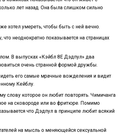
колько лет назад. Она была слишком сильно
е хотел умереть, чтобы быть с ней вечно.
 что неоднократно показывается на страницах
блом. В выпусках «Кэйбл 8Е Дэдпул» два
ановиться очень странной формой дружбы.
увидеть его самые мрачные вожделения и видит
нному Кейблу.
ому слову которое он любит повторять. Чимичанга
нное на сковороде или во фритюре. Помимо
казывается что Дэдпул в принципе любит всякий
тателей на мысль о меняющейся сексуальной