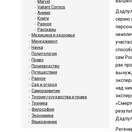
вышел 
Marvel
Valiant Comics
Дэдпул
Аниме
Книги
серию 
Разное
персон
Рассказы
неизле
Медицина и здоровье
Менеджмент
участв
Наука
способ
Политология
сам Ро
Право
рак про
Производство
Путешествия
вынужд
Разное
экспер
Сад и огород
над ни
Саморазвитие
экспер
Теория государства и права
«Смерте
Техника
Философия
резуль
Экономика
Дэдпул
Языкознание
Регене