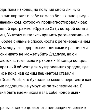
ода, пока наконец не получил свою личную
сих пор таит в себе немало белых пятен, ведь
 наемником, которому продиагностировали рак
льной программе «Оружие X» (в которой кстати
ммы, Уилсону пытались привить регенеративные
до более сильные способности к регенерации чем
ичий между его здоровыми клетками и раковыми,
ески ничто не может убить Дэдпула, но он
еток, в том числе и раковых. В конце концов
екретный объект для мутировавших уродов, где
исе пока над одним пациентом ставили
Dead Pool», что буквально можно перевести как
иные подопытные умрут из-за эксперимента. В
лжил быть наемником взяв себе новое имя -
раны, а также делает его невосприимчивым к