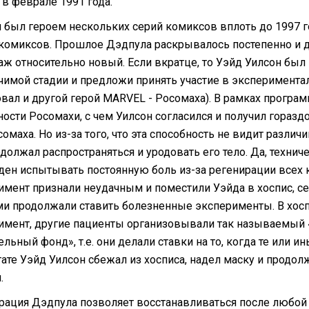
в феврале 1991 года.
 был героем нескольких серий комиксов вплоть до 1997 г
комиксов. Прошлое Дэдпула раскрывалось постепенно и до 
аж относительно новый. Если вкратце, то Уэйд Уилсон был
чимой стадии и предложи принять участие в эксперимента
овал и другой герой MARVEL - Росомаха). В рамках програ
ности Росомахи, с чем Уилсон согласился и получил гораз
сомаха. Но из-за того, что эта способность не видит разл
должал распространяться и уродовать его тело. Да, технич
ен испытывать постоянную боль из-за регенирации всех кл
имент признали неудачным и поместили Уэйда в хоспис, с
ми продолжали ставить болезненные эксперименты. В хосп
имент, другие пациенты организовывали так называемый «
льный фонд», т.е. они делали ставки на то, когда те или 
тате Уэйд Уилсон сбежал из хосписа, надел маску и продо
.
рация Дэдпула позволяет восстанавливаться после любой 