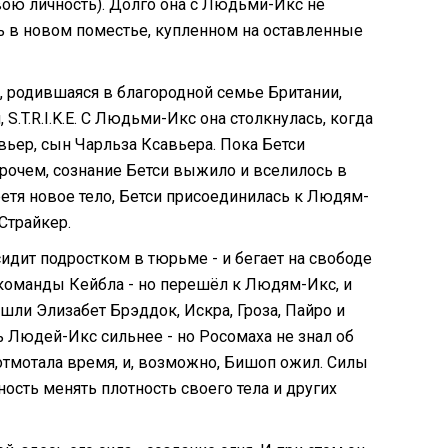
вою личность). Долго она с Людьми-Икс не
сь в новом поместье, купленном на оставленные
, родившаяся в благородной семье Британии,
.T.R.I.K.E. С Людьми-Икс она столкнулась, когда
вьер, сын Чарльза Ксавьера. Пока Бетси
прочем, сознание Бетси выжило и вселилось в
ретя новое тело, Бетси присоединилась к Людям-
 Страйкер.
идит подростком в тюрьме - и бегает на свободе
 команды Кейбла - но перешёл к Людям-Икс, и
ли Элизабет Брэддок, Искра, Гроза, Пайро и
ь Людей-Икс сильнее - но Росомаха не знал об
отмотала время, и, возможно, Бишоп ожил. Силы
ность менять плотность своего тела и других