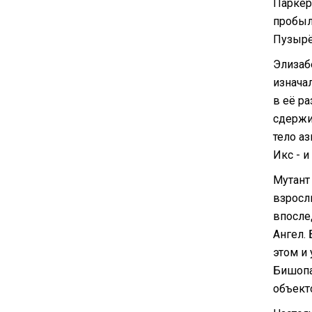
Паркер
пробыл
Пузырё
Элизаб
изначал
в её р
сдержи
тело а
Икс - и
Мутант
взросл
впосле
Ангел.
этом и
Бишопа 
объект