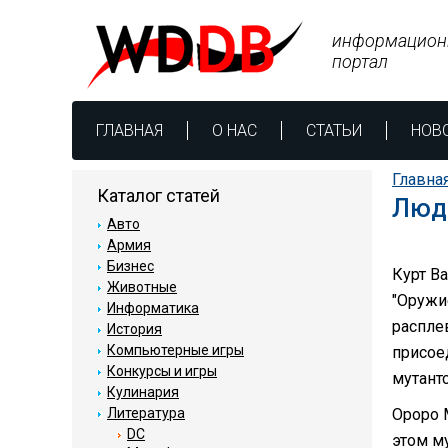
информацион
портал
ГЛАВНАЯ
О НАС
СТАТЬИ
НОВ
Главна
Каталог статей
Люди
Авто
Армия
Бизнес
Курт В
Животные
"Оружи
Информатика
расплев
История
Компьютерные игры
присое
Конкурсы и игры
мутант
Кулинария
Литература
Ороро М
DC
этом м