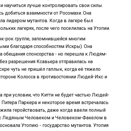
и научиться лучше контролировать свои силы.
ь добиться взаимности от Росомахи. Она
ала лидером мутантов. Когда в лагере был
ольких лагерях, после чего поселилась на Утопии.
панк-рок группе, запомнившейся многим
ми благодаря способностям Искры). Она
а обещания спонсорства - но перешла к Людям-
 без разрешения Ксавьера отправилась на
кре чуть не пришёл гаплык, когда её тяжело
 стороне Колосса в противостоянии Людей-Икс и
 при условии, что Китти не будет частью Людей-
в Питера Паркера и некоторое время встречалась
олжила геройствовать, даже когда ввели полный
ла с Ледяным Человеком и Человеком-Факелом в
основала Утопию - государство мутантов. Утопия