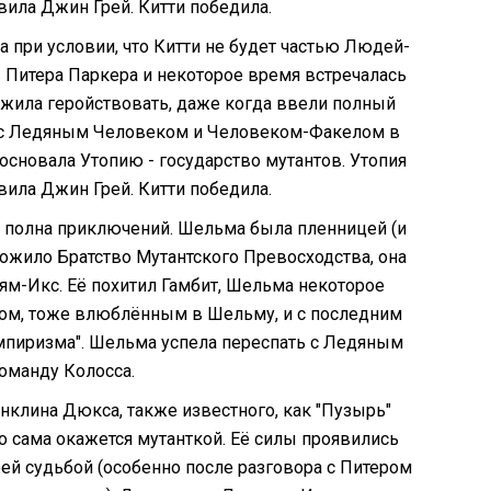
вила Джин Грей. Китти победила.
 при условии, что Китти не будет частью Людей-
в Питера Паркера и некоторое время встречалась
олжила геройствовать, даже когда ввели полный
ла с Ледяным Человеком и Человеком-Факелом в
основала Утопию - государство мутантов. Утопия
вила Джин Грей. Китти победила.
а полна приключений. Шельма была пленницей (и
тожило Братство Мутантского Превосходства, она
дям-Икс. Её похитил Гамбит, Шельма некоторое
утом, тоже влюблённым в Шельму, и с последним
пиризма". Шельма успела переспать с Ледяным
оманду Колосса.
нклина Дюкса, также известного, как "Пузырь"
что сама окажется мутанткой. Её силы проявились
ей судьбой (особенно после разговора с Питером