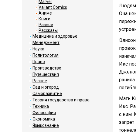
Marvel
Людям-
Valiant Comics
Аниме
Она не
Книги
пережи
Разное
устроен
Рассказы
Медицина и здоровье
Элисон
Менеджмент
провок
Наука
Политология
изнача
Право
Икс по
Производство
Дженош
Путешествия
ранила
Разное
Сад и огород
погибл
Саморазвитие
Мать К
Теория государства и права
Икс. Р
Техника
Философия
с ним.
Экономика
запрет
Языкознание
тоннел