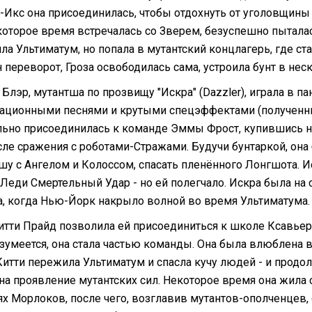
Икс она присоединилась, чтобы отдохнуть от уголовщины 
которое время встречалась со Зверем, безуспешно пыталас
ла Ультиматум, но попала в мутантский концлагерь, где ст
 переворот, Гроза освободилась сама, устроила бунт в неск
 Блэр, мутантша по прозвищу "Искра" (Dazzler), играла в 
ационными песнями и крутыми спецэффектами (полученны
льно присоединилась к команде Эммы Фрост, купившись н
сле сражения с роботами-Стражами. Будучи бунтаркой, она
у с Ангелом и Колоссом, спасать пленённого Лонгшота. Ис
 Леди Смертельный Удар - но ей полегчало. Искра была на
а, когда Нью-Йорк накрыло волной во время Ультиматума.
итти Прайд позволила ей присоединиться к школе Ксавьера
азумеется, она стала частью команды. Она была влюблена 
 Китти пережила Ультиматум и спасла кучу людей - и прод
 на проявление мутантских сил. Некоторое время она жи
ях Морлоков, после чего, возглавив мутантов-ополченцев, 