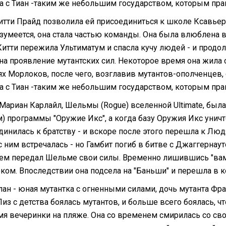
а с Тиан -таким же небольшим государством, которым пра
итти Прайд позволила ей присоединиться к школе Ксавьера
азумеется, она стала частью команды. Она была влюблена 
 Китти пережила Ультиматум и спасла кучу людей - и прод
 на проявление мутантских сил. Некоторое время она жи
ях Морлоков, после чего, возглавив мутантов-ополченцев, 
а с Тиан -таким же небольшим государством, которым пра
Мариан Карлайл, Шельмы (Rogue) вселенной Ultimate, был
м) программы "Оружие Икс", а когда базу Оружия Икс унич
динилась к братству - и вскоре после этого перешла к Лю
с ним встречалась - но Гамбит погиб в битве с Джаггерна
ем передал Шельме свои силы. Временно лишившись "вам
ком. Впоследствии она подсела на "Баньши" и перешла в к
лан - юная мутантка с огненными силами, дочь мутанта Фра
 Лиз с детства боялась мутантов, и больше всего боялась, 
мя вечеринки на пляже. Она со временем смирилась со сво