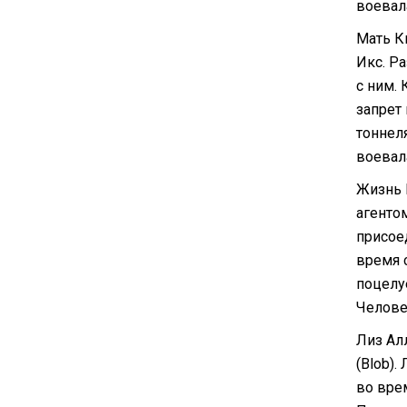
воевал
Мать К
Икс. Р
с ним.
запрет
тоннел
воевал
Жизнь 
агенто
присое
время 
поцелу
Челове
Лиз Ал
(Blob).
во вре