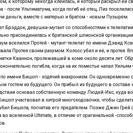
ом, к которому некогда клеилась, и который раскрыл ей с
а - после Ультиматума, когда погиб её отец, Лиз поселила
м деньги, вместе с матерью и братом - новым Пузырём.
ет Брэддок, девушка-мутант со способностями к телепатии
ьно присоединилась к британской шпионской организации, S
азум вселился Протей - мутант-телепат по имени Дэвид Кса
вала Протея своим разумом. Колосс убил и её, и протея. В
зиатки Кваннон, пролежавшей в коме около десяти лет. Об
 окончательно погибла, когда на их поместье напал Уильям
 по имени Бишоп - ходячий анахронизм. Он одновременно с
ым гостем из будущего. Он прибыл из будущего в составе
дствии основал собственную команду Людей-Икс, куда вош
 Бишоп участвовал в хитрой многоходовочке, чтобы сделат
 убил Бишопа, посчитав его предателем. Позже Джин Грей 
во вселенной Ultimate, в отличие от оригинальной -способ
ов.