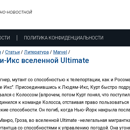
но-новостной
ОСТИ
ПОЛИТИКА КОНФИДЕНЦИАЛЬНОСТИ
я
/
Статьи
/
Литература
/
Marvel
/
-Икс вселенной Ultimate
агнер, мутант со способностью к телепортации, как и Росо
е Икс". Присоединившись к Людям-Икс, Курт быстро подру
ался с Колоссом (впрочем, потом Курт понял, что поступил
динился к команде Колосса, отстаивая право пользоватьс
ские способности. Он погиб, когда Нью-Йорк накрыла посла
анро, Гроза, во вселенной Ultimate -нелегальная мигрантк
утантша со способностями к управлению погодой. Она угон