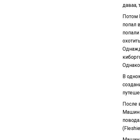
даваа, 
Потом 
попал в
попали 
охотить
Однажд
киборг
Однако
В одно
создан
путеше
После 
Машини
повода
(Fleshi
Машини