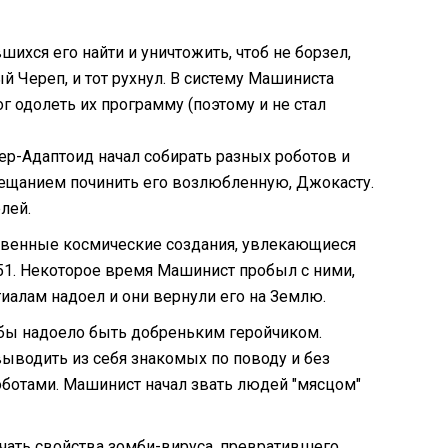
ихся его найти и уничтожить, чтоб не борзел,
ый Череп, и тот рухнул. В систему Машиниста
мог одолеть их программу (поэтому и не стал
р-Адаптоид начал собирать разных роботов и
бещанием починить его возлюбленную, Джокасту.
лей.
твенные космические создания, увлекающиеся
51. Некоторое время Машинист пробыл с ними,
иалам надоел и они вернули его на Землю.
обы надоело быть добреньким геройчиком.
 выводить из себя знакомых по поводу и без
ботами. Машинист начал звать людей "мясцом"
учать свойства зомби-вируса, превратившего