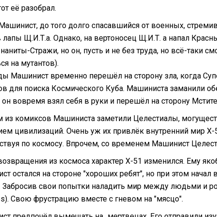
тот её разобрал.
Машинист, до того долго спасавшийся от военных, стремивш
 лапы Щ.И.Т.а. Однако, на вертоносец Щ.И.Т. а напал Красн
наниты-Стражи, но он, пусть и не без труда, но всё-таки с
ся на мутантов).
ы Машинист временно перешёл на сторону зла, когда Супе
ов для поиска Космического Куба. Машиниста заманили о
 он вовремя взял себя в руки и перешёл на сторону Мстите
м из комиксов Машиниста заметили Целестиалы, могущес
ием цивилизаций. Очень уж их привлёк внутренний мир Х-
ствуя по космосу. Впрочем, со временем Машинист Целест
возвращения из космоса характер Х-51 изменился. Ему як
ст остался на стороне "хороших ребят", но при этом начал
. Забросив свои попытки наладить мир между людьми и ро
es). Свою фрустрацию вместе с гневом на "мясцо".
ст предпочёл вымещать на...мертвецах. Его отправили из