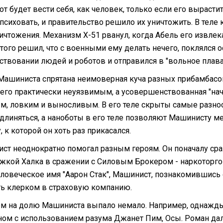
от будет вести себя, как человек, только если его выраст
 психовать, и правительство решило их уничтожить. В тел
чтожения. Механизм Х-51 рванул, когда Абель его извлекал
этого решил, что с военными ему делать нечего, поклялся 
ствовании людей и роботов и отправился в "вольное плава
 Машиниста спрятана неимоверная куча разных прибамбасов.
 его практически неуязвимым, а усовершенствованная "на
м, ловким и выносливым. В его теле скрыты самые разноо
удлиняться, а наноботы в его теле позволяют Машинисту 
, к которой он хоть раз прикасался.
ст неоднократно помогал разным героям. Он поначалу сраз
жкой Халка в сражении с Силовым Брокером - наркоторг
еловеческое имя "Аарон Стак", Машинист, познакомившись
ть клерком в страховую компанию.
м на долю Машиниста выпало немало. Например, однажды 
ном с использованием разума Джанет Пим, Осы. Роман дале