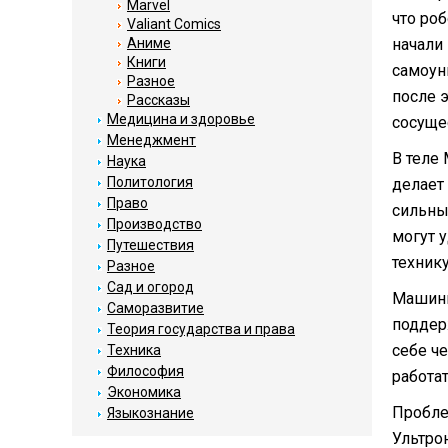
Marvel
что роб
Valiant Comics
Аниме
начали
Книги
самоуни
Разное
после 
Рассказы
Медицина и здоровье
сосуще
Менеджмент
В теле
Наука
Политология
делает
Право
сильны
Производство
могут 
Путешествия
технику
Разное
Сад и огород
Машини
Саморазвитие
поддер
Теория государства и права
себе ч
Техника
Философия
работа
Экономика
Пробле
Языкознание
Ультро