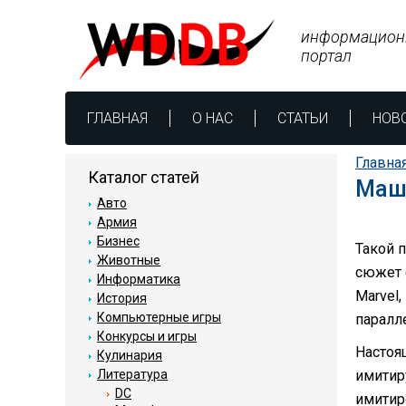
информацион
портал
ГЛАВНАЯ
О НАС
СТАТЬИ
НОВ
Главна
Каталог статей
Маши
Авто
Армия
Бизнес
Такой 
Животные
сюжет 
Информатика
Marvel,
История
Компьютерные игры
паралл
Конкурсы и игры
Настоя
Кулинария
Литература
имитир
DC
имитир