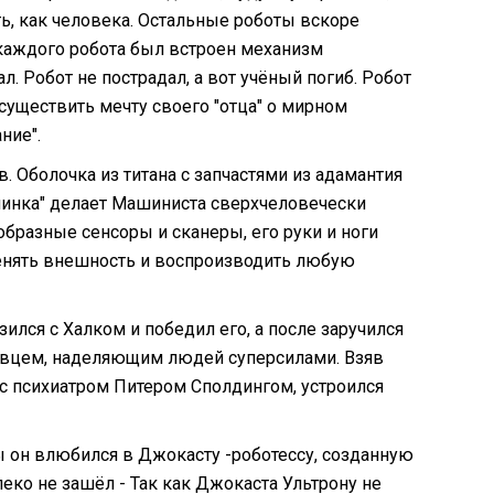
ить, как человека. Остальные роботы вскоре
е каждого робота был встроен механизм
. Робот не пострадал, а вот учёный погиб. Робот
осуществить мечту своего "отца" о мирном
ние".
 Оболочка из титана с запчастями из адамантия
чинка" делает Машиниста сверхчеловечески
бразные сенсоры и сканеры, его руки и ноги
менять внешность и воспроизводить любую
ился с Халком и победил его, а после заручился
овцем, наделяющим людей суперсилами. Взяв
 с психиатром Питером Сполдингом, устроился
он влюбился в Джокасту -роботессу, созданную
ко не зашёл - Так как Джокаста Ультрону не