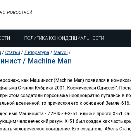
но-новостной
ОСТИ
ПОЛИТИКА КОНФИДЕНЦИАЛЬНОСТИ
я
/
Статьи
/
Литература
/
Marvel
/
нист / Machine Man
персонаж, как Машинист (Machine Man) появился в комикса
фильма Стэнли Кубрика 2001: Космическая Одиссея". Пост
 при этом создатели персонажа неоднократно путались в по
ельной вселенной, то причисляя его к основной Земле-616.
щее имя Машиниста - Z2P45-9-X-51, или же просто Х-51. О
ующим человеческий разум. Х-51 был создан как часть ар
овать человеческое поведение. Его создатель, Абель Ста к