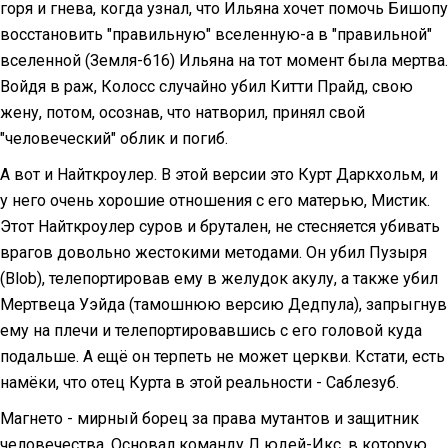
горя и гнева, когда узнал, что Ильяна хочет помочь Бишопу
восстановить "правильную" вселенную-а в "правильной"
вселенной (Земля-616) Ильяна на тот момент была мертва.
Войдя в раж, Колосс случайно убил Китти Прайд, свою
жену, потом, осознав, что натворил, принял свой
"человеческий" облик и погиб.
А вот и Найткроулер. В этой версии это Курт Даркхольм, и
у него очень хорошие отношения с его матерью, Мистик.
Этот Найткроулер суров и брутален, не стесняется убивать
врагов довольно жестокими методами. Он убил Пузыря
(Blob), телепортировав ему в желудок акулу, а также убил
Мертвеца Уэйда (тамошнюю версию Дедпула), запрыгнув
ему на плечи и телепортировавшись с его головой куда
подальше. А ещё он терпеть не может церкви. Кстати, есть
намёки, что отец Курта в этой реальности - Саблезуб.
Магнето - мирный борец за права мутантов и защитник
человечества. Основал команду Л юдей-Икс, в которую