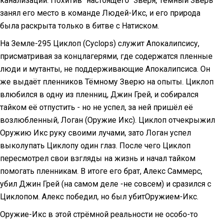
канализации. Похитив "настоящего" Зверя, Тёмный Зверь
занял его место в команде Людей-Икс, и его природа
была раскрыта только в битве с Натиском.
На Земле-295 Циклоп (Cyclops) служит Апокалипсису,
присматривая за концлагерями, где содержатся пленные
люди и мутанты, не поддерживающие Апокалипсиса. Он
же выдаёт пленников Тёмному Зверю на опыты. Циклоп
влюбился в одну из пленниц, Джин Грей, и собирался
тайком её отпустить - но не успел, за ней пришёл её
возлюбленный, Логан (Оружие Икс). Циклоп отчекрыжил
Оружию Икс руку своими лучами, зато Логан успел
выколупать Циклопу один глаз. После чего Циклоп
пересмотрел свои взгляды на жизнь и начал тайком
помогать пленникам. В итоге его брат, Алекс Саммерс,
убил Джин Грей (на самом деле -не совсем) и сразился с
Циклопом. Алекс победил, но был убитОружием-Икс.
Оружие-Икс в этой стрёмной реальности не особо-то