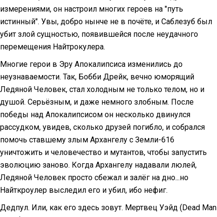
измерениями, он настроил многих героев на "путь
истинный". Увы, добро нынче не в почёте, и Саблезуб был
убит злой сущностью, появившейся после неудачного
перемещения Найтрокулера.
Многие герои в Эру Апокалипсиса изменились до
неузнаваемости. Так, Бобби Дрейк, вечно юморящий
Ледяной Человек, стал холодным не только телом, но и
душой. Серьёзным, и даже немного злобным. После
победы над Апокалипсисом он несколько двинулся
рассудком, увидев, сколько друзей погибло, и собрался
помочь ставшему злым Архангелу с Земли-616
уничтожить и человечество и мутантов, чтобы запустить
эволюцию заново. Когда Архангелу надавали люлей,
Ледяной Человек просто сбежал и залёг на дно...но
Найткроулер выследил его и убил, ибо нефиг.
Дедпул. Или, как его здесь зовут. Мертвец Уэйд (Dead Man