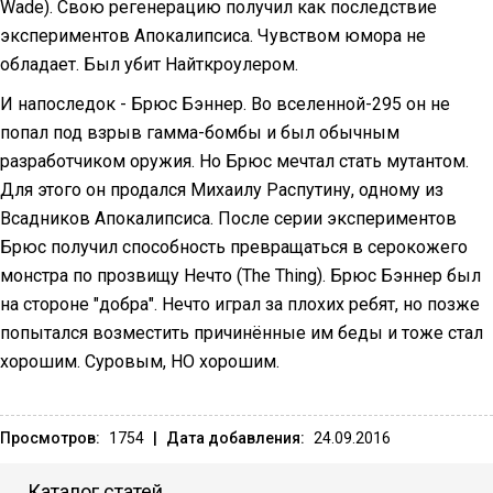
Wade). Свою регенерацию получил как последствие
экспериментов Апокалипсиса. Чувством юмора не
обладает. Был убит Найткроулером.
И напоследок - Брюс Бэннер. Во вселенной-295 он не
попал под взрыв гамма-бомбы и был обычным
разработчиком оружия. Но Брюс мечтал стать мутантом.
Для этого он продался Михаилу Распутину, одному из
Всадников Апокалипсиса. После серии экспериментов
Брюс получил способность превращаться в серокожего
монстра по прозвищу Нечто (The Thing). Брюс Бэннер был
на стороне "добра". Нечто играл за плохих ребят, но позже
попытался возместить причинённые им беды и тоже стал
хорошим. Суровым, НО хорошим.
Просмотров:
1754
|
Дата добавления:
24.09.2016
Каталог статей