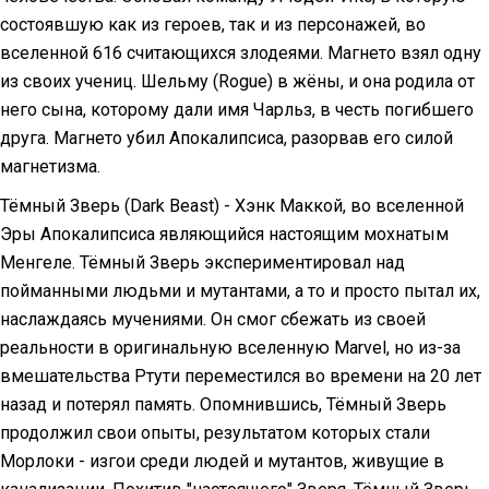
состоявшую как из героев, так и из персонажей, во
вселенной 616 считающихся злодеями. Магнето взял одну
из своих учениц. Шельму (Rogue) в жёны, и она родила от
него сына, которому дали имя Чарльз, в честь погибшего
друга. Магнето убил Апокалипсиса, разорвав его силой
магнетизма.
Тёмный Зверь (Dark Beast) - Хэнк Маккой, во вселенной
Эры Апокалипсиса являющийся настоящим мохнатым
Менгеле. Тёмный Зверь экспериментировал над
пойманными людьми и мутантами, а то и просто пытал их,
наслаждаясь мучениями. Он смог сбежать из своей
реальности в оригинальную вселенную Marvel, но из-за
вмешательства Ртути переместился во времени на 20 лет
назад и потерял память. Опомнившись, Тёмный Зверь
продолжил свои опыты, результатом которых стали
Морлоки - изгои среди людей и мутантов, живущие в