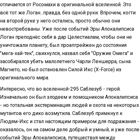
отличается от Росомахи в оригинальной вселенной. Это
всё тот же Логан...правда, без одной руки. Впрочем, когти
на второй руке у него остались, просто обычно они
невостребованы. Уже после событий Эры Апокалипсиса
Логан преподнёс себя в дар Целестиалам, чтобы они не
уничтожали планету, был проапгрейжен до состояния
"мега-хай-тек", свихнулся, назвал себя "Оружие Омега" и
засобирался убить малолетнего Чарли Леншерра, сына
Магнето, но был остановлен Силой Икс (X-Force) из
оригинального мира.
Интересно, что во вселенной-295 Саблезуб - герой.
Изначально он был злодеем и помощником Апокалипсиса
- но тотальная экстерминация людей и охота на некоторых
мутантов его дико возмутила. Саблезуб примкнул к
Людям-Икс и стал настоящим примером для подражания -
оказалось, он на самом деле добрый и умный, и уже после
событий Эры Апокалипсиса, путешествуя между