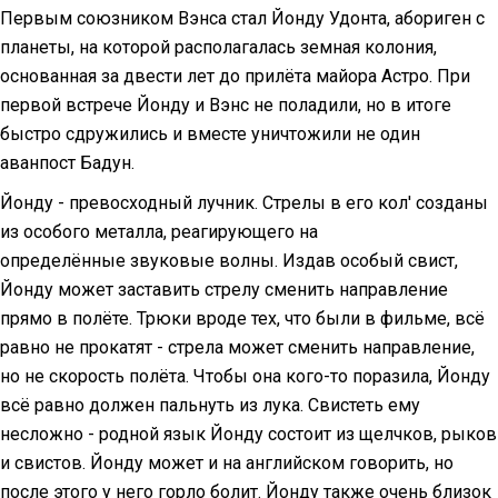
Первым союзником Вэнса стал Йонду Удонта, абориген с
планеты, на которой располагалась земная колония,
основанная за двести лет до прилёта майора Астро. При
первой встрече Йонду и Вэнс не поладили, но в итоге
быстро сдружились и вместе уничтожили не один
аванпост Бадун.
Йонду - превосходный лучник. Стрелы в его кол' созданы
из особого металла, реагирующего на
определённые звуковые волны. Издав особый свист,
Йонду может заставить стрелу сменить направление
прямо в полёте. Трюки вроде тех, что были в фильме, всё
равно не прокатят - стрела может сменить направление,
но не скорость полёта. Чтобы она кого-то поразила, Йонду
всё равно должен пальнуть из лука. Свистеть ему
несложно - родной язык Йонду состоит из щелчков, рыков
и свистов. Йонду может и на английском говорить, но
после этого у него горло болит. Йонду также очень близок