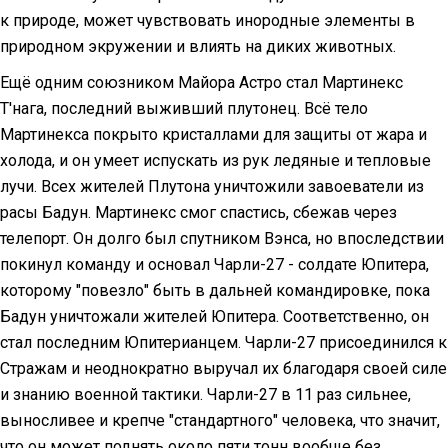
к природе, может чувствовать инородные элементы в
природном экружении и влиять на диких животных.
Ещё одним союзником Майора Астро стал Мартинекс
Т'нага, последний выживший плутонец. Всё тело
Мартинекса покрыто кристаллами для защиты от жара и
холода, и он умеет испускать из рук ледяные и тепловые
лучи. Всех жителей Плутона уничтожили завоеватели из
расы Бадун. Мартинекс смог спастись, сбежав через
телепорт. Он долго был спутником Вэнса, но впоследствии
покинул команду и основал Чарли-27 - солдате Юпитера,
которому "повезло" быть в дальней командировке, пока
Бадун уничтожали жителей Юпитера. Соответственно, он
стал последним Юпитерианцем. Чарли-27 присоединился к
Стражам и неоднократно выручал их благодаря своей силе
и знанию военной тактики. Чарли-27 в 11 раз сильнее,
выносливее и крепче "стандартного" человека, что значит,
что он может поднять около пяти тонн вообще без