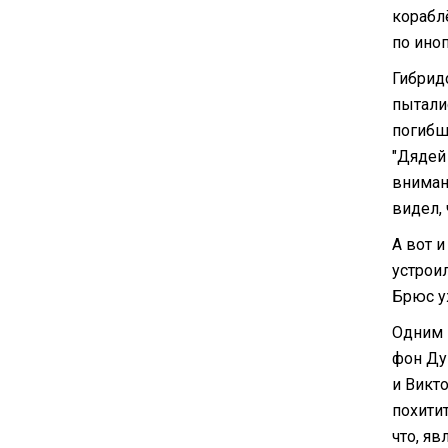
корабл
по ино
Гибрид
пытали
погибш
"Дядей 
внимани
видел, 
А вот и
устрои
Брюс у
Одним 
фон Ду
и Викт
похити
что, я