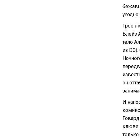
бежавш
угодно
Трое л
Блейз 
тело А
из DC)
Ночног
передв
известн
он отт
занимае
И напо
комикс
Говард
клюве.
только