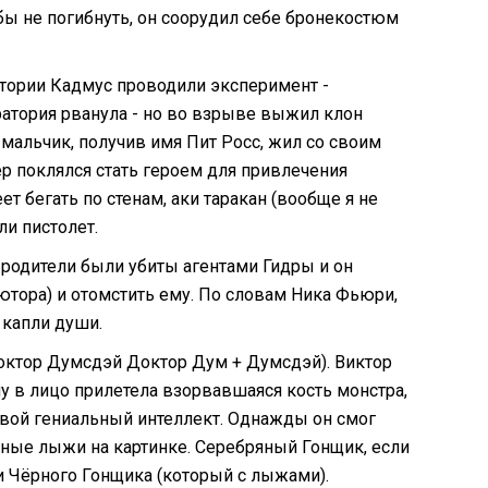
бы не погибнуть, он соорудил себе бронекостюм
атории Кадмус проводили эксперимент -
ратория рванула - но во взрыве выжил клон
 мальчик, получив имя Пит Росс, жил со своим
тер поклялся стать героем для привлечения
ет бегать по стенам, аки таракан (вообще я не
ли пистолет.
о родители были убиты агентами Гидры и он
Лютора) и отомстить ему. По словам Ника Фьюри,
 капли души.
октор Думсдэй Доктор Дум + Думсдэй). Виктор
у в лицо прилетела взорвавшаяся кость монстра,
 свой гениальный интеллект. Однажды он смог
яные лыжи на картинке. Серебряный Гонщик, если
 и Чёрного Гонщика (который с лыжами).