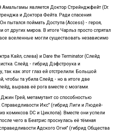
 Амальгамы является Доктор Стрейнджфейт (Dr.
Стренджа и Доктора Фейта. Ради спасения
Он пытался поймать Доступа (Access) - героя,
 от других миров. В итоге Чарльз просто спрятал
все вселенные могли существовать независимо
 Кайл, слева) и Dare the Terminator (Слейд
истка. Слейд - гибрид Дэфстроука и
, так как этот глаз ей отстрелили. Большой
, чтобы та убила Слейд - но в итоге две
лейд, вырвав её рога вместе с мозгами.
 и Джин Грей, метамутант со способностью
а Справедливости Икс" (гибрид Лиги и Людей-
из комиксов DC и Циклопа). Вместе они успели
после чего в Беатрис проснулась её тёмная
есправедливости Адского Огня" (гибрид Общества