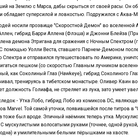
ий на Землю с Марса, дабы скрыться от своей расы. Он об
 и обладает суперсилой и ловкостью. Подружился с Аква-
юдей носили прозвище "Скоростной Демон" во вселенной 
Аллен, гибрид Барри Аллена (Флэша) и Джонни Блейза (Пр
ллена демона Этригана для сражения с Ночным Спектром (
. С помощью Уолли Веста, ставшего Парнем-Демоном после
о Спектра и отправился путешествовать по Америке, уничт
игаться пешком (со скоростью Главным лучником вселенн
ый, как Соколиный Глаз (Hawkeye), гибрид Соколиного Глаз
ачивал, тренируясь в тибетском монастыре. Оливер Квин в
т должность Голиафа, не стреляет из лука, зато умеет уве
следок - Утка Лобо, гибрид Лобо из комиксов DC, являющег
ов Marvel. Той самой уточки, появившейся после титров в 
а тоже был вроде. Эпичный наёмник теперь утка. Мускулис
 С мускулистыми волосатыми руками (точнее, одной рукой, 
 одна) и умилительными белыми пёрышками на хвосте.