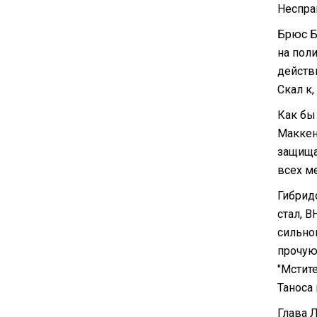
Неспра
Брюс Б
на пол
действи
Скал к,
Как бы
Маккен
защища
всех ме
Гибрид
стал, 
сильног
прочую 
"Мстит
Таноса 
Глава Л