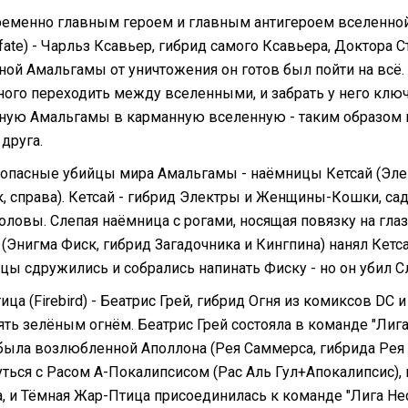
еменно главным героем и главным антигероем вселенной
fate) - Чарльз Ксавьер, гибрид самого Ксавьера, Доктора 
ной Амальгамы от уничтожения он готов был пойти на всё. 
ного переходить между вселенными, и забрать у него ключи
ную Амальгамы в карманную вселенную - таким образом 
 друга.
опасные убийцы мира Амальгамы - наёмницы Кетсай (Электра
, справа). Кетсай - гибрид Электры и Женщины-Кошки, сад
ловы. Слепая наёмница с рогами, носящая повязку на глазу
(Энигма Фиск, гибрид Загадочника и Кингпина) нанял Кетсай
цы сдружились и собрались напинать Фиску - но он убил С
ца (Firebird) - Беатрис Грей, гибрид Огня из комиксов DC
ять зелёным огнём. Беатрис Грей состояла в команде "Лиг
 была возлюбленной Аполлона (Рея Саммерса, гибрида Рея 
уться с Расом А-Покалипсисом (Рас Аль Гул+Апокалипсис), 
а, и Тёмная Жар-Птица присоединилась к команде "Лига Н