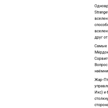
Одновр
Strange
вселен
способ
вселен
друг от
Самые 
Мёрдок
Сорвиго
Вопрос 
наёмни
Жар-Пти
управл
Икс) и
столкн
сторон