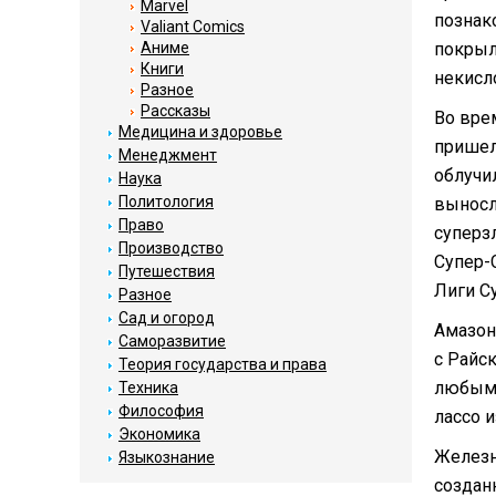
Marvel
познак
Valiant Comics
Аниме
покрыл
Книги
некисл
Разное
Рассказы
Во вре
Медицина и здоровье
пришел
Менеджмент
облучил
Наука
Политология
выносл
Право
суперз
Производство
Супер-
Путешествия
Лиги С
Разное
Сад и огород
Амазон
Саморазвитие
с Райс
Теория государства и права
любым 
Техника
Философия
лассо 
Экономика
Железн
Языкознание
создан