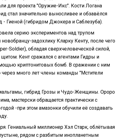
и для проекта "Оружие-Икс". Кости Логана
рид стал значительно выносливее и обзавёлся
д - Гиеной (гибридом Джокера и Саблезуба).
овела серию экспериментов над трупом
 новобранцу-задохлику Кларку Кенту, после чего
per-Soldier), обладая сверхчеловеческой силой,
щитом. Кент сражался с агентами Гидры и
мощью криптонитовых бомб. В сражении с ним
во через много лет члены команды "Мстители
Амальгамы, гибрид Грозы и Чудо-Женщины. Ороро
има, мастерски обращается практически с
годой -при этом амазонки обучили её создавать
вду.
ря. Гениальный миллионер Хэл Старк, облётывая
 пустыне, рядом с разбитым инопланетным