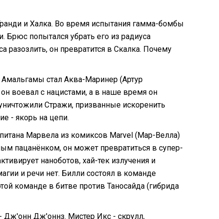
ранди и Халка. Во время испытания гамма-бомбы
. Брюс попытался убрать его из радиуса
са разозлить, он превратится в Скалка. Почему
е Амальгамы стал Аква-Маринер (Артур
он воевал с нацистами, а в наше время он
 уничтожили Стражи, призванные искоренить
е - якорь на цепи.
питана Марвела из комиксов Marvel (Мар-Велла)
ным пацанёнком, он может превратиться в супер-
ктивирует наноботов, хай-тек излучения и
агии и речи нет. Билли состоял в команде
этой команде в битве против Таносайда (гибрида
 Дж'онн Дж'оннз. Мистер Икс - скрулл,