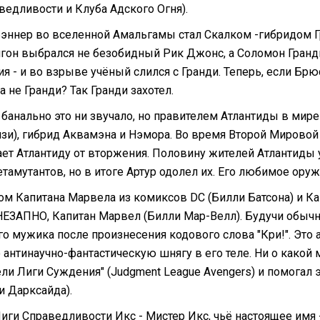
ведливости и Клуба Адского Огня).
эннер во вселенной Амальгамы стал Скалком -гибридом Г
игон выбрался не безобидный Рик Джонс, а Соломон Гранди
я - и во взрыве учёный слился с Гранди. Теперь, если Брю
 а не Гранди? Так Гранди захотел.
 банально это ни звучало, но правителем Атлантиды в мир
зи), гибрид Аквамэна и Нэмора. Во время Второй Мировой 
ет Атлантиду от вторжения. Половину жителей Атлантиды
тамутантов, но в итоге Артур одолел их. Его любимое оружи
ом Капитана Марвела из комиксов DC (Билли Батсона) и Ка
ВНЕЗАПНО, Капитан Марвел (Билли Мар-Велл). Будучи обыч
о мужика после произнесения кодового слова "Кри!". Это а
антинаучно-фантастическую шнягу в его теле. Ни о какой м
ели Лиги Суждения" (Judgment League Avengers) и помогал 
и Дарксайда).
иги Справедливости Икс - Мистер Икс, чьё настоящее имя -