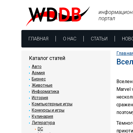
информацион
портал
ГЛАВНАЯ
О НАС
СТАТЬИ
НОВ
Главна
Каталог статей
Все
Авто
Армия
Бизнес
Вселен
Животные
Marvel
Информатика
нескол
История
Компьютерные игры
сражен
Конкурсы и игры
поэтом
Кулинария
Литература
Тёмного
DC
приютил