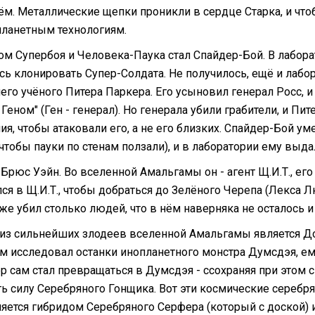
ём. Металлические щепки проникли в сердце Старка, и что
планетным технологиям.
ом Супербоя и Человека-Паука стал Спайдер-Бой. В лабор
сь клонировать Супер-Солдата. Не получилось, ещё и лабо
его учёного Питера Паркера. Его усыновил генерал Росс, и
Геном" (Ген - генерал). Но генерала убили грабители, и Пи
я, чтобы атаковали его, а не его близких. Спайдер-Бой уме
чтобы пауки по стенам ползали), и в лаборатории ему выда
 Брюс Уэйн. Во вселенной Амальгамы он - агент Щ.И.Т., ег
лся в Щ.И.Т., чтобы добраться до Зелёного Черепа (Лекса 
же убил столько людей, что в нём наверняка не осталось и
из сильнейших злодеев вселенной Амальгамы является Д
м исследовал останки инопланетного монстра Думсдэя, ем
ор сам стал превращаться в Думсдэя - ссохраняя при этом
ть силу Серебряного Гонщика. Вот эти космические серебр
вляется гибридом Серебряного Серфера (который с доской)