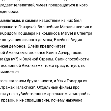
ладает телепатией, умеет превращаться в кого
Маринером.
Амальгамы, и самым известным из них был
израчного Гонщика). Волшебник Мерлин вселил в
гибридом Кошмара из комиксов Marvel и Спектра
 получения личного демона, Блейз победил
ожая демонов. Блейз предпочитает
ой Амальгамы является Клинт Арчер, также
а (да ну?) и Зелёной Стрелы. Свои способности
о вселенной Амальгамы тоже присутствует, но
личиваться.
ося эталоном брутальности, и Утки Говарда из
"Стражах Галактики". Отдельный фильм про
тая утка с убийственным арсеналом и сигарой в
правой, и не спрашивайте, почему накачана