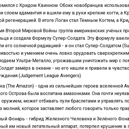
омился с Кридом Квинном. Обоих новобранцев использовал
и слоем адамантия и вшили ему в руки крепкие когти, а К
ой регенерацией. В итоге Логан стал Тёмным Когтем, а Кри
мя Второй Мировой Войны группа американских учёных пр
ьца и создала Формулу Супер-Солдата. Эту формулу ввели
и его солнечной радиацией - и он стал Супер-Солдатом (Su
ивостью и умением очень ловко орудовать сверхкрепким 
лодеем Ультра-Металло, угрожавшим уничтожить мир с по
Солдат замёрз в океане - но его нашли и привели в чувст
уждения (Judgement League Avengers).
ка (The Amazon) - одна из сильнейших героев вселенной 
кого Острова была воспитана амазонками. Она почти неуязв
оружием, может отбивать пули браслетами и управлять по
из молний, которое заставляет любого говорить только пра
ый Фонарь - гибрид Железного Человека и Зелёного Фона
ный им новый летательный аппарат, потерпел крушение в