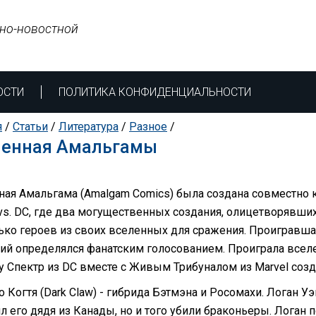
но-новостной
ОСТИ
ПОЛИТИКА КОНФИДЕНЦИАЛЬНОСТИ
я
/
Статьи
/
Литература
/
Разное
/
ленная Амальгамы
ная Амальгама (Amalgam Comics) была создана совместно к
 vs. DC, где два могущественных создания, олицетворявших
ько героев из своих вселенных для сражения. Проигравша
ий определялся фанатским голосованием. Проиграла вселенн
у Спектр из DC вместе с Живым Трибуналом из Marvel соз
 Когтя (Dark Claw) - гибрида Бэтмэна и Росомахи. Логан Уэ
 его дядя из Канады, но и того убили браконьеры. Логан п