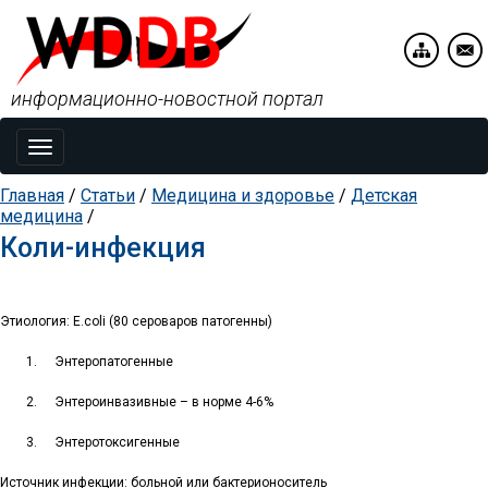
информационно-новостной портал
Toggle
navigation
Главная
/
Статьи
/
Медицина и здоровье
/
Детская
медицина
/
Коли-инфекция
Этиология:
E
.
coli
(80 сероваров патогенны)
1.
Энтеропатогенные
2.
Энтероинвазивные – в норме 4-6%
3.
Энтеротоксигенные
Источник инфекции: больной или бактерионоситель