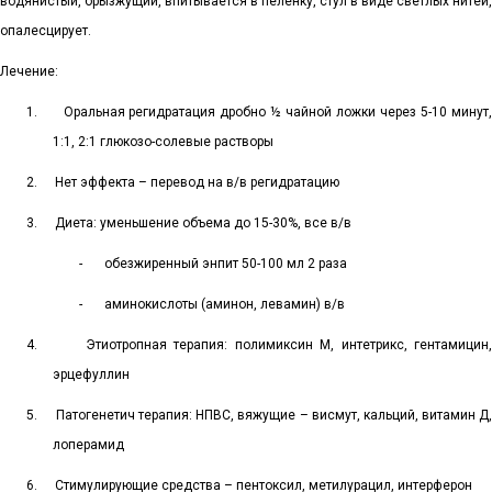
водянистый, брызжущий, впитывается в пеленку, стул в виде светлых нитей,
опалесцирует.
Лечение:
1.
Оральная регидратация дробно ½ чайной ложки через 5-10 минут,
1:1, 2:1 глюкозо-солевые растворы
2.
Нет эффекта – перевод на в/в регидратацию
3.
Диета: уменьшение объема до 15-30%, все в/в
-
обезжиренный энпит 50-100 мл 2 раза
-
аминокислоты (аминон, левамин) в/в
4.
Этиотропная терапия: полимиксин М, интетрикс, гентамицин
эрцефуллин
5.
Патогенетич терапия: НПВС, вяжущие – висмут, кальций, витамин Д,
лоперамид
6.
Стимулирующие средства – пентоксил, метилурацил, интерферон