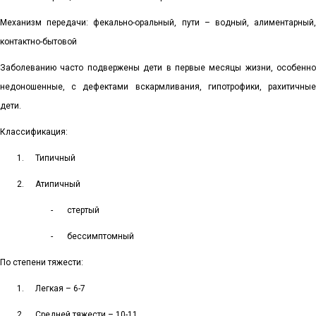
Механизм передачи: фекально-оральный, пути – водный, алиментарный,
контактно-бытовой
Заболеванию часто подвержены дети в первые месяцы жизни, особенно
недоношенные, с дефектами вскармливания, гипотрофики, рахитичные
дети.
Классификация:
1.
Типичный
2.
Атипичный
-
стертый
-
бессимптомный
По степени тяжести:
1.
Легкая – 6-7
2.
Средней тяжести – 10-11