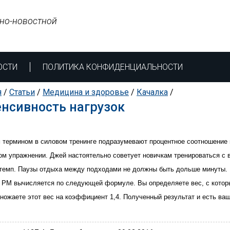
но-новостной
ОСТИ
ПОЛИТИКА КОНФИДЕНЦИАЛЬНОСТИ
я
/
Статьи
/
Медицина и здоровье
/
Качалка
/
нсивность нагрузок
 термином в силовом тренинге подразумевают процентное соотношение в
ом упражнении. Джей настоятельно советует новичкам тренироваться с
темп. Паузы отдыха между подходами не должны быть дольше минуты. 
 РМ вычисляется по следующей формуле. Вы определяете вес, с которым
ножаете этот вес на коэффициент 1,4. Полученный результат и есть ва