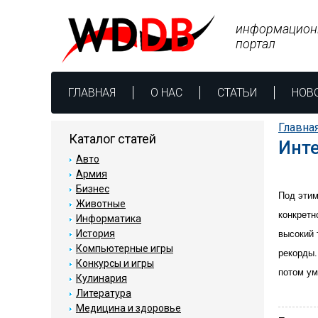
информацион
портал
ГЛАВНАЯ
О НАС
СТАТЬИ
НОВ
Главна
Каталог статей
Инте
Авто
Армия
Бизнес
Под этим
Животные
конкретн
Информатика
История
высокий 
Компьютерные игры
рекорды.
Конкурсы и игры
потом ум
Кулинария
Литература
Медицина и здоровье