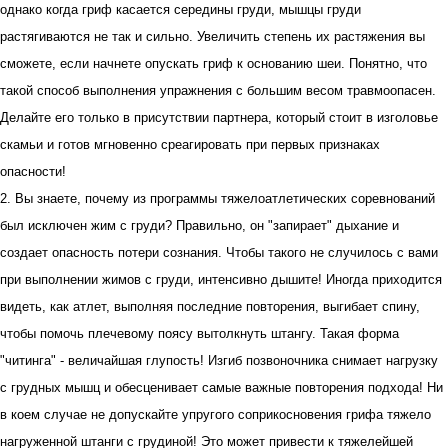
однако когда гриф касается середины груди, мышцы груди
растягиваются не так и сильно. Увеличить степень их растяжения вы
сможете, если начнете опускать гриф к основанию шеи. Понятно, что
такой способ выполнения упражнения с большим весом травмоопасен.
Делайте его только в присутствии партнера, который стоит в изголовье
скамьи и готов мгновенно среагировать при первых признаках
опасности!
2. Вы знаете, почему из программы тяжелоатлетических соревнований
был исключен жим с груди? Правильно, он "запирает" дыхание и
создает опасность потери сознания. Чтобы такого не случилось с вами
при выполнении жимов с груди, интенсивно дышите! Иногда приходится
видеть, как атлет, выполняя последние повторения, выгибает спину,
чтобы помочь плечевому поясу вытолкнуть штангу. Такая форма
"читинга" - величайшая глупость! Изгиб позвоночника снимает нагрузку
с грудных мышц и обесценивает самые важные повторения подхода! Ни
в коем случае не допускайте упругого соприкосновения грифа тяжело
нагруженной штанги с грудиной! Это может привести к тяжелейшей