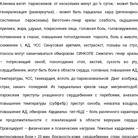
Клиника вегет. пароксизмов: от нескольких минут до ½ суток; - может быть
генерализация (развернутые); - может быть парциальн. хар-р (регионарно-
системные
пароксизмы).
Ваготонич.-генер. кризы
: слабость, ощущени
прилива, жара, удушья, покраснение лица, головная боль, головокружение,
потемнение в глазах, повышение потоотделения. тошнота, боль в животе,
снижение
t
, АД, ЧСС. Синусовая аритмия, экстрасист, позывы на стул
поносы могут заканчиваться обмороком. СИНКОПЕ.
Симпатич. генер. криз
– потрясающий озноб, похолодание стоп, кистей, сухость во рту,
сердцебиение, могут быть боли в области сердца, головные, повышение АД,
температуры, ЧСС, тахикардия, вплоть до пароксизмальной. Двиг. возбужд.
страх, заканч. полиурией. Из парциальных кризов чаще: мигренеподоб.
пароксизм. приступы учащенного сердцебиения с перебоями, внезапн
повышение температуры (субфебр.) приступ озноба, нехватка воздуха,
повышение АД, обмороки.
Кардиальн. тип НЦД
– боль различного характер
и продолжительности с локализацией в области верхушки сердца.
Провоцируют – физические и психические нагрузки. Тяжелые кардиамии –
интенсивные боли > 20 мин, бледность кожи, сердцебиение, страх. проходит