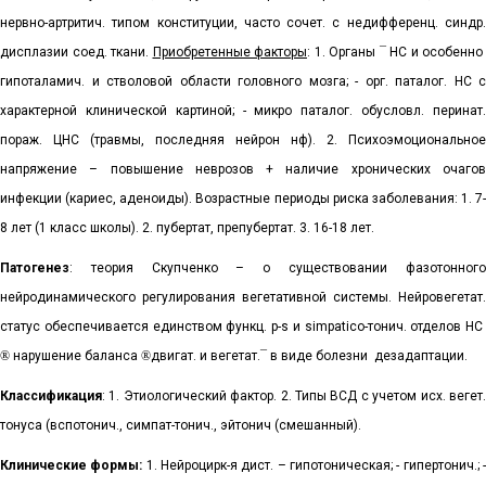
нервно-артритич. типом конституции, часто сочет. с недифференц. синдр.
дисплазии соед. ткани.
Приобретенные факторы
: 1. Органы
¯
НС и особенно
гипоталамич. и стволовой области головного мозга; - орг. паталог. НС с
характерной клинической картиной; - микро паталог. обусловл. перинат.
пораж. ЦНС (травмы, последняя нейрон нф). 2. Психоэмоциональное
напряжение – повышение неврозов + наличие хронических очагов
инфекции (кариес, аденоиды). Возрастные периоды риска заболевания: 1. 7-
8 лет (1 класс школы). 2. пубертат, препубертат. 3. 16-18 лет.
Патогенез
: теория Скупченко – о существовании фазотонного
нейродинамического регулирования вегетативной системы. Нейровегетат.
статус обеспечивается единством функц. р-
s
и
simpatico
-тонич. отделов НС
®
нарушение баланса
®
двигат. и вегетат.
¯
в виде болезни
дезадаптации.
Классификация
: 1. Этиологический фактор. 2. Типы ВСД с учетом исх. вегет.
тонуса (вспотонич., симпат-тонич., эйтонич (смешанный).
Клинические формы:
1. Нейроцирк-я дист. – гипотоническая; - гипертонич.; 