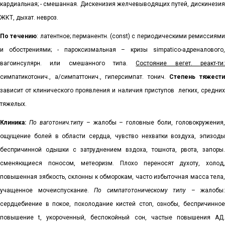
кардиальная; - смешанная. Дискенизия желчевыводящих путей, дискинезия
ЖКТ, дыхат. невроз.
По течению
: латентное; перманентн. (
const
)
c
периодическими ремиссиям
и обострениями; - пароксизмальная – кризы
simpatico
-адреналового,
вагоинсулярн. или смешанного типа.
Состояние вегет. реакт-ти
симпатикотонич., а/симпаттонич., гиперсимпат. тонич.
Степень тяжест
зависит от клинического проявления и наличия приступов
легких, средни
тяжелых.
Клиника:
По ваготонич.типу
– жалобы – головные боли, головокружения,
ощущение болей в области сердца, чувство нехватки воздуха, эпизоды
беспричинной одышки с затруднением вздоха, тошнота, рвота, запоры.
сменяющиеся поносом, метеоризм. Плохо переносят духоту, холод,
повышенная зябкость, склонны к обморокам, часто избыточная масса тела,
учащенное мочеиспускание.
По симпатотоническому типу
– жалобы:
сердцебиение в покое, похолодание кистей стоп, ознобы, беспричинное
повышение
t
, укороченный, беспокойный сон, частые повышения АД