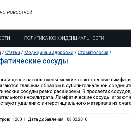
но-новостной
ОСТИ
ПОЛИТИКА КОНФИДЕНЦИАЛЬНОСТИ
я
/
Статьи
/
Медицина и здоровье
/
Стоматология
/
фатические сосуды
овой десне расположены мелкие тонкостенные лимфати
агаются главным образом в субэпителиальной соединит
ические сосуды резко расширены. В просветах сосудов,
ительного инфильтрата. Лимфатические сосуды играют 
ствуют удалению интерстициального материала из очаг
тров:
1260
|
Дата добавления:
08.02.2016