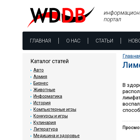
информацион
портал
ГЛАВНАЯ
О НАС
СТАТЬИ
НОВ
Главна
Каталог статей
Лим
Авто
Армия
Бизнес
В здор
Животные
распол
Информатика
лимфат
История
воспал
Компьютерные игры
способ
Конкурсы и игры
Кулинария
Просмо
Литература
Медицина и здоровье