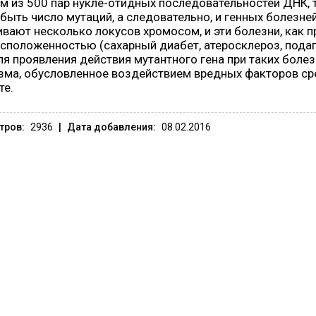
м из 500 пар нукле-отидных последовательностей ДНК, 
быть число мутаций, а следовательно, и генных болезне
ивают несколько локусов хромосом, и эти болезни, как 
сположенностью (сахарный диабет, атеросклероз, подагр
Для проявления действия мутантного гена при таких бол
зма, обусловленное воздействием вредных факторов ср
те.
тров:
2936
|
Дата добавления:
08.02.2016