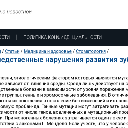
но-новостной
ОСТИ
ПОЛИТИКА КОНФИДЕНЦИАЛЬНОСТИ
я
/
Статьи
/
Медицина и здоровье
/
Стоматология
/
едственные нарушения развития зу
лезни, этиологическим фактором которых являются мута
не зависит от .влияния среды. Среда лишь действует на
ственные болезни в зависимости от уровня поражения м
е группы: генные и хромосомные заболевания. В отлич
ются из поколения в поколение без изменений и их нас
овную пробан-да. Генные мутации могут затрагивать раз
симости от числа генов, вовлеченных в мутационный пр
и. При моногенных болезнях затрагивается один локус и
тствии с законами Г. Менделя. Если учесть, что у челове