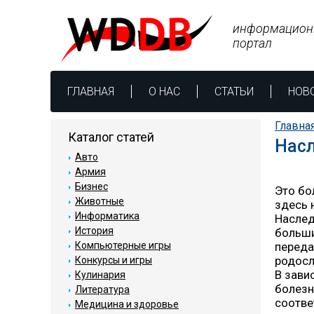
информацион
портал
ГЛАВНАЯ
О НАС
СТАТЬИ
НОВ
Главна
Каталог статей
Насл
Авто
Армия
Бизнес
Это бо
Животные
здесь 
Информатика
Наслед
История
больши
Компьютерные игры
переда
родосл
Конкурсы и игры
В зави
Кулинария
болезн
Литература
соотве
Медицина и здоровье