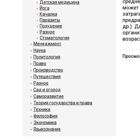
средне
Детская медицина
может 
Йога
затраг
Качалка
предра
Паразиты
др.). 
Похудение
Разное
органи
Стоматология
возрас
Менеджмент
Наука
Просмо
Политология
Право
Производство
Путешествия
Разное
Сад и огород
Саморазвитие
Теория государства и права
Техника
Философия
Экономика
Языкознание