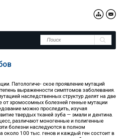
бов
ции. Патологиче- ское проявление мутаций
 степень выраженности симптомов заболевания.
утацией наследственных структур делят на две
ие от хромосомных болезней генные мутации
ледование можно проследить, изучая
витие твердых тканей зуба — эмали и дентина.
оцесс, различают моногенные и полигенные
 эти болезни наследуются в полном
ка около 100 тыс. генов и каждый ген состоит в