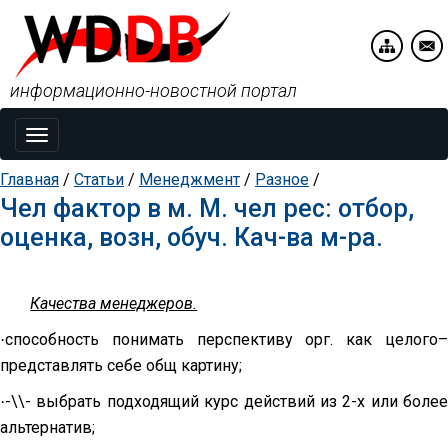
информационно-новостной портал
Toggle
navigation
Главная
/
Статьи
/
Менеджмент
/
Разное
/
Чел фактор в м. М. чел рес: отбор,
оценка, возн, обуч. Кач-ва м-ра.
Качества менеджеров.
способность понимать перспективу орг. как целого–
·
представлять себе общ картину;
-\\- выбрать подходящий курс действий из 2-х или более
·
альтернатив;