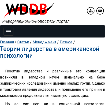
информационно-новостной портал
Toggle
navigation
Главная
/
Статьи
/
Менеджмент
/
Разное
/
Теории лидерства в американской
психологии
Понятие лидерства и различные его концепции
возникли в западной науке изначально на базе
эмпирических исследований именно малых групп. Однако
и трактовка явления лидерства, и понимание его причин и
механизмов проделали значительную эволюцию.
Но до сих пор ни в социальной психологии,