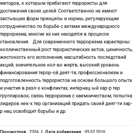
методов, к которым прибегают террористы для
достижения своих целей. Соответственно не имеют
застывших форм принципы и нормы, регулирующие
сотрудничество по борьбе с актами международного
терроризма; многие из них находятся в процессе
становления. Для современного терроризма характерны:
колличественный рост терористических актов, циничность,
жестокость его исполнения; масштабность последствий
акций, значительное кол-во жертв; высокий уровень
финансирования терор-ой деят-ти; профессионализм и
подготовленность террористов на основе большого опыта
и участия в разл-х конфликтах; интернац-ый хар-р тер
группировок; связь терроризма с наемничеством; попытка
лидеров нек-х тер организаций придать своей деят-ти хар-
р нац освободит борьбы и др.
Просмотров:
2356
|
Дата добавления:
09.02.2016