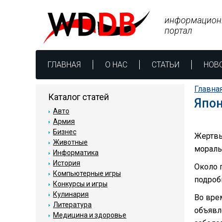
информацион
портал
ГЛАВНАЯ
О НАС
СТАТЬИ
НОВ
Главна
Каталог статей
Япон
Авто
Армия
Бизнес
Жертвы
Животные
мораль
Информатика
История
Около 
Компьютерные игры
подроб
Конкурсы и игры
Кулинария
Во врем
Литература
объявл
Медицина и здоровье