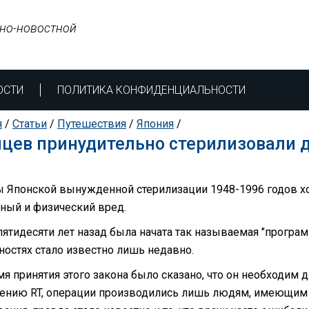
но-новостной
ОСТИ
ПОЛИТИКА КОНФИДЕНЦИАЛЬНОСТИ
я
/
Статьи
/
Путешествия
/
Япония
/
цев принудительно стерилизовали д
 Японской вынужденной стерилизации 1948-1996 годов х
ный и физический вред.
пятидесяти лет назад была начата так называемая "програм
ностях стало известно лишь недавно.
я принятия этого закона было сказано, что он необходим д
ению RT, операции производились лишь людям, имеющим 