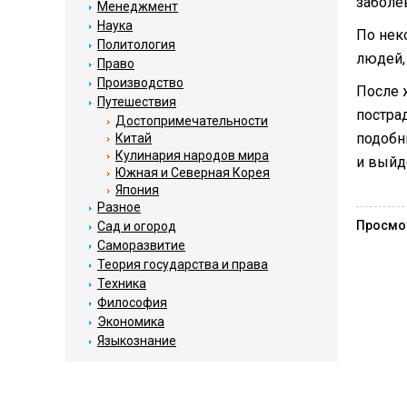
заболев
Менеджмент
Наука
По нек
Политология
людей,
Право
Производство
После 
Путешествия
постра
Достопримечательности
подобн
Китай
Кулинария народов мира
и выйд
Южная и Северная Корея
Япония
Разное
Просмо
Сад и огород
Саморазвитие
Теория государства и права
Техника
Философия
Экономика
Языкознание