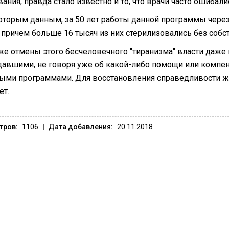
ания, правда стало известно и то, что врачи часто ошибал
оторым данным, за 50 лет работы данной программы чере
 причем больше 16 тысяч из них стерилизовались без собст
же отмены этого бесчеловечного "тиранизма" власти даже
давшими, не говоря уже об какой-либо помощи или компенс
ыми программами. Для восстановления справедливости жи
ет.
тров:
1106
|
Дата добавления:
20.11.2018