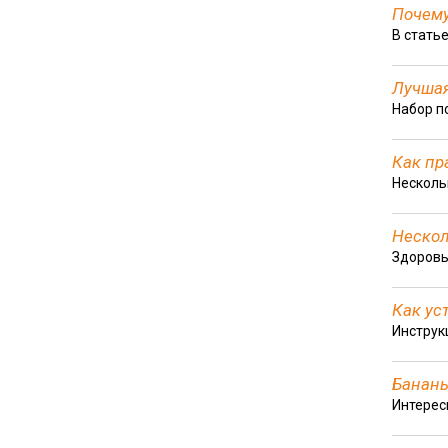
Почему
В стать
Лучшая
Набор п
Как пр
Несколь
Нескол
Здоровы
Как ус
Инструк
Бананы
Интерес