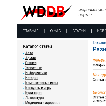
информацион
портал
ГЛАВНАЯ
О НАС
СТАТЬИ
НОВ
Главна
Каталог статей
Раз
Авто
Армия
Фанфик
Бизнес
Фанфик 
Животные
Информатика
Как сд
История
Статья 
Компьютерные игры
Конкурсы и игры
Биолог
Кулинария
Статья 
Литература
интерне
Медицина и здоровье