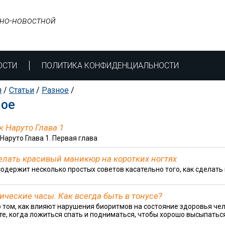
но-новостной
ОСТИ
ПОЛИТИКА КОНФИДЕНЦИАЛЬНОСТИ
я
/
Статьи
/
Разное
/
ное
 Наруто Глава 1
Наруто Глава 1. Первая глава
елать красивый маникюр на коротких ногтях
содержит несколько простых советов касательно того, как сделать
ические часы. Как всегда быть в тонусе?
о том, как влияют нарушения биоритмов на состояние здоровья че
те, когда ложиться спать и подниматься, чтобы хорошо высыпаться