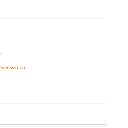
.
доровый сон