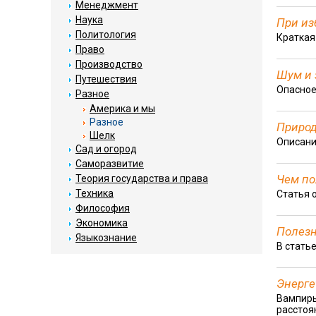
Менеджмент
Наука
При из
Политология
Краткая
Право
Производство
Шум и 
Путешествия
Опасное
Разное
Америка и мы
Разное
Природ
Шелк
Описани
Сад и огород
Саморазвитие
Чем по
Теория государства и права
Техника
Статья о
Философия
Экономика
Полезн
Языкознание
В стать
Энерге
Вампиры
расстоя