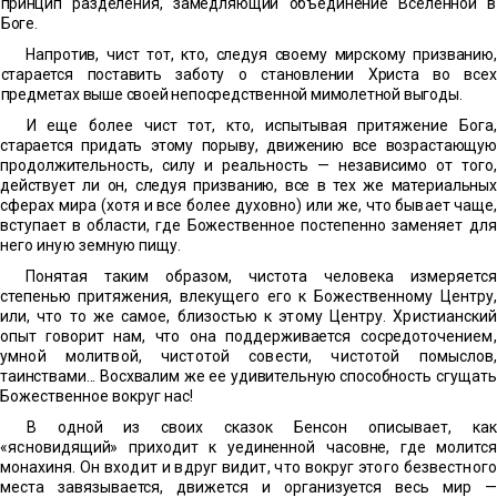
прин
цип разделения, замедляющий объединение Вселенной в
Боге.
Напротив, чист тот, кто, следуя своему мирскому призва
нию,
старается поставить заботу о становлении Христа во всех
предметах выше своей непосредственной мимолетной выгоды.
И еще более чист тот, кто, испытывая притяжение Бога,
старается придать этому порыву, движению все возрастающую
продолжительность, силу и реальность — независимо от того,
действует ли он, следуя призванию, все в тех же материальных
сферах мира (хотя и все более духовно) или же, что бывает
чаще,
вступает в области, где Божественное постепенно заме
няет для
него иную земную пищу.
Понятая таким образом, чистота человека измеряется
сте
пенью притяжения, влекущего его к Божественному Центру,
или, что то же самое, близостью к этому Центру. Христиан
ский
опыт говорит нам, что она поддерживается сосредоточе
нием,
умной молитвой, чистотой совести, чистотой помыс
лов,
таинствами... Восхвалим же ее удивительную способность
сгущать
Божественное вокруг нас!
В одной из своих сказок Бенсон описывает, как
«яснови
дящий» приходит к уединенной часовне, где молится
монахи
ня. Он входит и вдруг видит, что вокруг этого безвестного
места завязывается, движется и организуется весь мир —