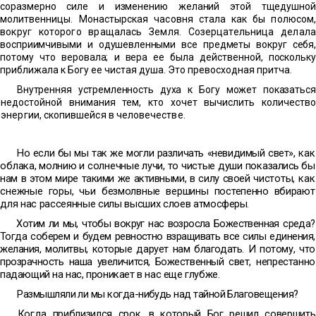
соразмерно силе и изменению желаний этой тщедушной
молит
венницы. Монастырская часовня стала как бы полюсом,
во
круг которого вращалась Земля. Созерцательница делала
восприимчивыми и одушевленными все предметы вокруг себя,
потому что веровала; и вера ее была действенной, поскольку
приближала к Богу ее чистая душа. Это превосходная притча.
Внутренняя устремленность духа к Богу может показаться
недостойной внимания тем, кто хочет вычислить количество
энергии, скопившейся в человечестве.
Но если бы мы так же могли различать «невидимый свет»,
как
облака, молнию и солнечные лучи, то чистые души пока
зались бы
нам в этом мире такими же активными, в силу своей
чистоты, как
снежные горы, чьи безмолвные вершины посте
пенно вбирают
для нас рассеянные силы высших слоев атмос
феры.
Хотим ли мы, чтобы вокруг нас возросла Божественная сре
да?
Тогда соберем и будем ревностно взращивать все силы еди
нения,
желания, молитвы, которые дарует нам благодать. И потому, что
прозрачность наша увеличится, Божественный свет,
непрестанно
падающий на нас, проникает в нас еще глубже.
Размышляли ли мы когда-нибудь над тайной Благовещения?
Когда приблизился срок, в который Бог решил совершить