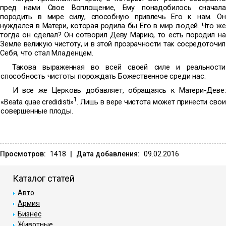
пред нами Свое Воплощение, Ему понадобилось сначала
породить в мире силу, способную привлечь Его к нам. Он
нуждался в Матери, которая родила бы Его в мир людей. Что же
тогда он сделал? Он сотворил Деву Марию, то есть породил на
Земле великую чистоту, и в этой прозрачности так сосредото
чил
Себя, что стал Младенцем.
Такова выраженная во всей своей силе и реальности
спо
собность чистоты порождать Божественное среди нас.
И все же Церковь добавляет, обращаясь к Матери-Деве:
1
«
Beata
quae
credidisti
»
. Лишь в вере чистота может принести
свои
совершенные плоды.
Просмотров:
1418
|
Дата добавления:
09.02.2016
Каталог статей
Авто
Армия
Бизнес
Животные