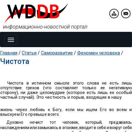
информационно-новостной портал
Toggle
navigation
Главная
/
Статьи
/
Саморазвитие
/
Феномен человека
/
Чистота
Чистота в истинном смысле этого слова не есть лишь
отсутствие грехов (что составляет только ее негативную
сто
рону), ни даже целомудрие (которое есть лишь ее особый
частный случай). Это честность и порыв, входящие в нашу
жизнь через любовь к Богу, если мы ищем Его во всем и
взыскуем Его превыше всего.
Духовно нечист тот человек, который, предаваясь
наслажде
ниям или замыкаясь в эгоизме, вводит в себя и вокруг себя