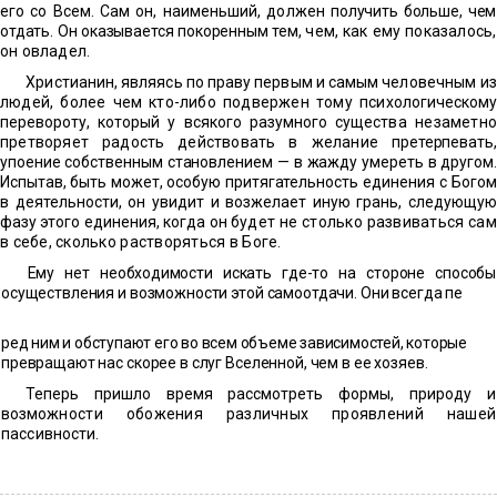
его со Всем. Сам он, наименьший, должен
получить больше, чем
отдать. Он оказывается покоренным тем,
чем, как ему показалось,
он овладел.
Христианин, являясь по праву первым и самым человеч
ным и
людей, более чем кто-либо подвержен тому психо
логическому
перевороту, который у всякого разумного суще
ства незаметно
претворяет радость действовать в желание
претерпевать,
упоение собственным становлением — в жажду умереть в другом.
Испытав, быть может, особую притягатель
ность единения с Богом
в деятельности, он увидит и возжелает иную грань, следующую
фазу этого единения, когда он бу
дет не столько развиваться са
в себе, сколько растворяться в Боге.
Ему нет необходимости искать где-то на стороне способы
осуществления и возможности этой самоотдачи. Они всегда пе
ред ним и обступают его во всем объеме зависимостей, которые
превращают нас скорее в слуг Вселенной, чем в ее хозяев.
Теперь пришло время рассмотреть формы, природу и
воз
можности обожения различных проявлений нашей
пассив
ности.