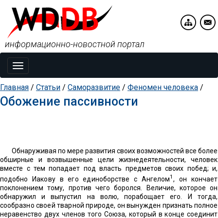
информационно-новостной портал
Toggle
navigation
Главная
/
Статьи
/
Саморазвитие
/
Феномен человека
/
Обожение пассивности
Обнаруживая по мере развития своих возможностей все более
обширные и возвышенные цели жизнедеятельности, че
ловек
вместе с тем попадает под власть предметов своих побед; и,
1
подобно Иакову в его единоборстве с Ангелом
, он
кончает
поклонением тому, против чего боролся. Величие, которое он
обнаружил и выпустил на волю, порабощает его. И
тогда,
сообразно своей тварной природе, он вынужден при
знать полное
неравенство двух членов того Союза, который в
конце соединит