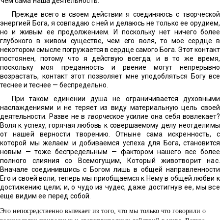
чем сама наша деятельность.
Прежде всего в своем действии я соединяюсь с творческой
энергией Бога, я совпадаю с ней и делаюсь не только ее орудием,
но и живым ее продолжением. И поскольку нет ничего
более
глубокого в живом существе, чем его воля, то мое серд
це 
некотором смысле погружается в сердце самого Бога. Этот
контакт
постоянен, потому что я действую всегда; и в то же
время,
поскольку моя преданность и рвение могут непрерывно
возрастать, контакт этот позволяет мне уподобляться Богу все
теснее и теснее — беспредельно.
При таком единении душа не ограничивается духовными
наслаждениями и не теряет из виду материальную цель своей
деятельности. Разве не в
творческое
усилие она себя вовлека
ет?
Воля к успеху, горячая любовь к совершаемому делу неот
делимы
от нашей верности творению. Отныне сама искрен
ность, с
которой мы желаем и добиваемся успеха для Бога,
становится
новым — тоже беспредельным — фактором наше
го все более
полного слияния со Всемогущим, Который жи
вотворит нас.
Вначале соединившись с Богом лишь в общей
направленности
Его и своей воли, теперь мы приобщаемся к Нему в общей любви к
достижению цели; и, о чудо из чудес,
даже достигнув ее, мы все
еще видим ее перед собой.
Это непосредственно вытекает из того, что мы только что
говорили о