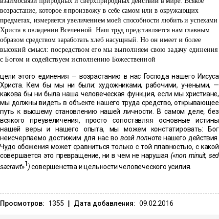
взаимосвязи природных и сверхприродных дей
ствий в мире. Всякое
возрастание, которое я произвожу в себе
самом или в окружающих
предметах, измеряется увеличением моей способности любить и успехами
Христа в овладении Все
ленной. Наш труд представляется нам главным
образом средством заработать хлеб насущный. Но он имеет и более
высо
кий смысл: посредством его мы выполняем свою задачу
единения
с Богом и содействуем исполнению Божественной
цели этого единения — возрастанию в нас Господа нашего
Иисуса
Христа. Кем бы мы ни были: художниками, рабочими,
учеными, —
какова бы ни была наша человеческая функция,
если мы христиане,
мы должны видеть в объекте нашего труда
средство, открывающее
путь к высшему становлению нашей
личности. В самом деле, без
всякого преувеличения, просто
сопоставляя основные истины
нашей веры и нашего опыта,
мы можем констатировать: Бог
неисчерпаемо достижим для
нас во
всей полноте
нашего действия.
Чудо обожения может
сравниться только с той плавностью, с какой
совершается это
превращение, ни в чем не нарушая
(«non minuit, sed
1
sacravif»
)
совершенства и цельности человеческого усилия.
Просмотров:
1355
|
Дата добавления:
09.02.2016