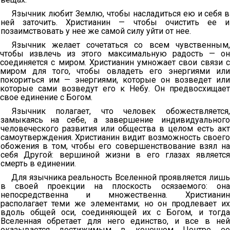
Язычник любит Землю, чтобы насладиться ею и себя в
ней заточить. Христианин — чтобы очистить ее и
позаимствовать у нее же самой силу уйти от нее.
Язычник желает сочетаться со всем чувственным,
чтобы извлечь из этого максимальную радость — он
соединяется с миром. Христианин умножает свои связи с
миром для того, чтобы овладеть его энергиями или
покориться им — энергиями, которые он возведет или
которые сами возведут его к Небу. Он предвосхищает
свое единение с Богом.
Язычник полагает, что человек обожествляется,
замыкаясь на себе, а завершение индивидуального
человеческого развития или общества в целом есть акт
самоутверждения. Христианин видит возможность своего
обожения в том, чтобы его совершенствование взял на
себя Другой: вершиной жизни в его глазах является
смерть в единении.
Для язычника реальность Вселенной проявляется лишь
в своей проекции на плоскость осязаемого: она
непосредственна и множественна. Христианин
располагает теми же элементами; но он продлевает их
вдоль общей оси, соединяющей их с Богом, и тогда
Вселенная обретает для него единство, и все в ней
оказывается достижимым в конечном Центре ее