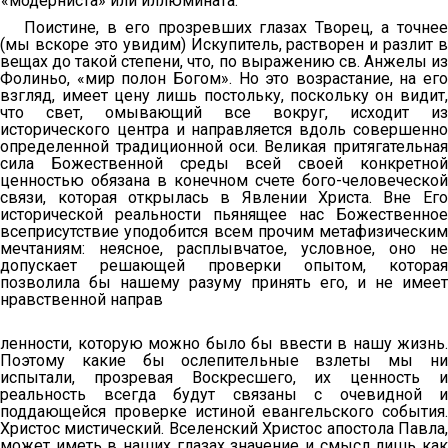
«модерниста» или иллюмината.
Поистине, в его прозревших глазах Творец, а точнее
(мы вскоре это увидим) Искупитель, растворен и разлит в
вещах до такой степени, что, по выражению св. Анжелы из
Фолиньо, «мир полон Богом». Но это возрастание, на его
взгляд, имеет цену лишь постольку, поскольку он видит,
что свет, омывающий все вокруг, исходит из
исторического центра и направляется вдоль совершенно
определенной традиционной оси. Великая притягательная
сила Божественной среды всей своей конкретной
ценностью обязана в конечном счете бого-человеческой
связи, которая открылась в Явлении Христа. Вне Его
исторической реальности пьянящее нас Божественное
всеприсутствие уподобится всем прочим метафизическим
мечтаниям: неясное, расплывчатое, условное, оно не
допускает решающей проверки опытом, которая
позволила бы нашему разуму принять его, и не имеет
нравственной направ
ленности, которую можно было бы ввести в нашу жизнь.
Поэтому какие бы ослепительные взлеты мы ни
испытали, прозревая Воскресшего, их ценность и
реальность всегда будут связаны с очевидной и
поддающейся проверке истиной евангельского события.
Христос мистический. Вселенский Христос апостола Павла,
может иметь в наших глазах значение и смысл лишь как