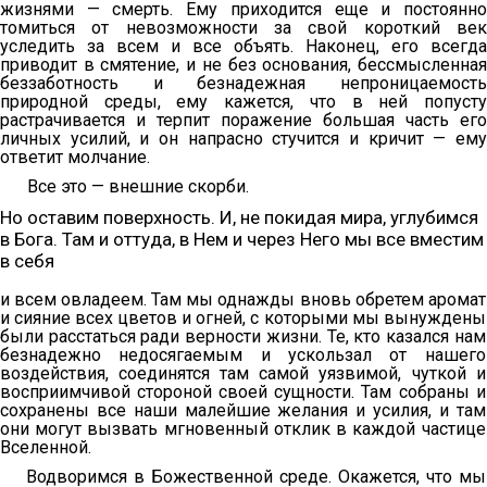
жизнями — смерть. Ему приходится еще и постоянно
томиться от невозможности за свой короткий век
уследить за всем и все объять. Наконец, его всегда
приводит в смятение, и не без основания, бессмысленная
беззаботность и безнадежная непроницаемость
природной среды, ему кажется, что в ней попусту
растрачивается и терпит поражение большая часть его
личных усилий, и он напрасно стучится и кричит — ему
ответит молчание.
Все это — внешние скорби.
Но оставим поверхность. И, не покидая мира, углубимся
в Бога. Там и оттуда, в Нем и через Него мы все вместим
в себя
и всем овладеем. Там мы однажды вновь обретем аромат
и сияние всех цветов и огней, с которыми мы вынуждены
были расстаться ради верности жизни. Те, кто казался нам
безнадежно недосягаемым и ускользал от нашего
воздействия, соединятся там самой уязвимой, чуткой и
восприимчивой стороной своей сущности. Там собраны и
сохранены все наши малейшие желания и усилия, и там
они могут вызвать мгновенный отклик в каждой частице
Вселенной.
Водворимся в Божественной среде. Окажется, что мы