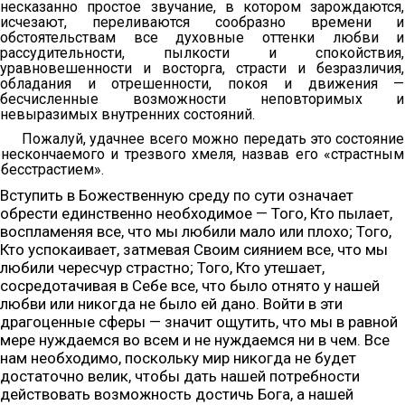
несказанно простое звучание, в котором зарождаются,
исчезают, переливаются сообразно времени и
обстоятельствам все духовные оттенки любви и
рассудительности, пылкости и спокойствия,
уравновешенности и восторга, страсти и безразличия,
обладания и отрешенности, покоя и движения —
бесчисленные возможности неповторимых и
невыразимых внутренних состояний.
Пожалуй, удачнее всего можно передать это состояние
нескончаемого и трезвого хмеля, назвав его «страстным
бесстрастием».
Вступить в Божественную среду по сути означает
обрести единственно необходимое — Того, Кто пылает,
воспламеняя все, что мы любили мало или плохо; Того,
Кто успокаивает, затмевая Своим сиянием все, что мы
любили чересчур страстно; Того, Кто утешает,
сосредотачивая в Себе все, что было отнято у нашей
любви или никогда не было ей дано. Войти в эти
драгоценные сферы — значит ощутить, что мы в равной
мере нуждаемся во всем и не нуждаемся ни в чем. Все
нам необходимо, поскольку мир никогда не будет
достаточно велик, чтобы дать нашей потребности
действовать возможность достичь Бога, а нашей