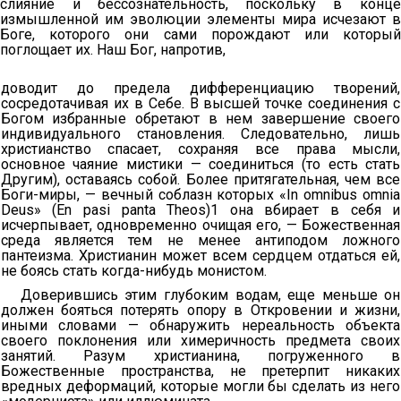
слияние и бессознательность, поскольку в конце
измышленной им эволюции элементы мира исчезают в
Боге, которого они сами порождают или который
поглощает их. Наш Бог, напротив,
доводит до предела дифференциацию творений,
сосредотачивая их в Себе. В высшей точке соединения с
Богом избранные обретают в нем завершение своего
индивидуального становления. Следовательно, лишь
христианство спасает, сохраняя все права мысли,
основное чаяние мистики — соединиться (то есть стать
Другим), оставаясь собой. Более притягательная, чем все
Боги-миры, — вечный соблазн которых «In omnibus omnia
Deus» (En pasi panta Theos)1 она вбирает в себя и
исчерпывает, одновременно очищая его, — Божественная
среда является тем не менее антиподом ложного
пантеизма. Христианин может всем сердцем отдаться ей,
не боясь стать когда-нибудь монистом.
Доверившись этим глубоким водам, еще меньше он
должен бояться потерять опору в Откровении и жизни,
иными словами — обнаружить нереальность объекта
своего поклонения или химеричность предмета своих
занятий. Разум христианина, погруженного в
Божественные пространства, не претерпит никаких
вредных деформаций, которые могли бы сделать из него