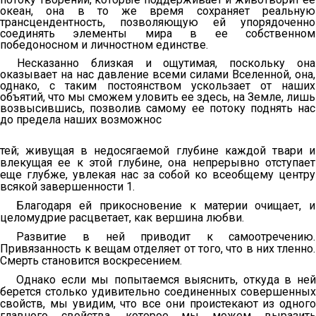
океан, она в то же время сохраняет реальную
трансцендентность, позволяющую ей упорядоченно
соединять элементы мира в ее собственном
победоносном и личностном единстве.
Несказанно близкая и ощутимая, поскольку она
оказывает на нас давление всеми силами Вселенной, она,
однако, с таким постоянством ускользает от наших
объятий, что мы сможем уловить ее здесь, на Земле, лишь
возвысившись, позволив самому ее потоку поднять нас
до предела наших возможнос
тей; живущая в недосягаемой глубине каждой твари и
влекущая ее к этой глубине, она непрерывно отступает
еще глубже, увлекая нас за собой ко всеобщему центру
всякой завершенности 1.
Благодаря ей прикосновение к материи очищает, и
целомудрие расцветает, как вершина любви.
Развитие в ней приводит к самоотречению.
Привязанность к вещам отделяет от того, что в них тленно.
Смерть становится воскресением.
Однако если мы попытаемся выяснить, откуда в ней
берется столько удивительно соединенных совершенных
свойств, мы увидим, что все они проистекают из одного
главного свойства, которое мы можем выразить