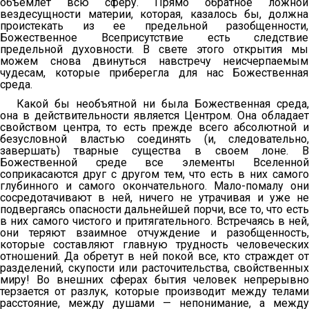
объемлет всю сферу. Прямо обратное ложной
вездесущности материи, которая, казалось бы, должна
проистекать из ее предельной разобщенности,
Божественное Всеприсутствие есть следствие
предельной духовности. В свете этого открытия мы
можем снова двинуться навстречу неисчерпаемым
чудесам, которые приберегла для нас Божественная
среда.
Какой бы необъятной ни была Божественная среда,
она в действительности является Центром. Она обладает
свойством центра, то есть прежде всего абсолютной и
безусловной властью соединять (и, следовательно,
завершать) тварные существа в своем лоне. В
Божественной среде все элементы Вселенной
соприкасаются друг с другом тем, что есть в них самого
глубинного и самого окончательного. Мало-помалу они
сосредотачивают в ней, ничего не утрачивая и уже не
подвергаясь опасности дальнейшей порчи, все то, что есть
в них самого чистого и притягательного. Встречаясь в ней,
они теряют взаимное отчуждение и разобщенность,
которые составляют главную трудность человеческих
отношений. Да обретут в ней покой все, кто страждет от
разделений, скупости или расточительства, свойственных
миру! Во внешних сферах бытия человек непрерывно
терзается от разлук, которые производит между телами
расстояние, между душами — непонимание, а между