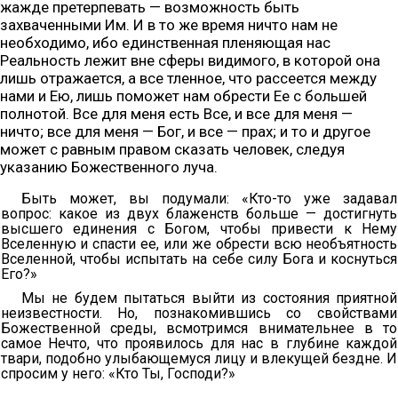
жажде претерпевать — возможность быть
захваченными Им. И в то же время ничто нам не
необходимо, ибо единственная пленяющая нас
Реальность лежит вне сферы видимого, в которой она
лишь отражается, а все тленное, что рассеется между
нами и Ею, лишь поможет нам обрести Ее с большей
полнотой. Все для меня есть Все, и все для меня —
ничто; все для меня — Бог, и все — прах; и то и другое
может с равным правом сказать человек, следуя
указанию Божественного луча.
Быть может, вы подумали: «Кто-то уже задавал
вопрос: какое из двух блаженств больше — достигнуть
высшего единения с Богом, чтобы привести к Нему
Вселенную и спасти ее, или же обрести всю необъятность
Вселенной, чтобы испытать на себе силу Бога и коснуться
Его?»
Мы не будем пытаться выйти из состояния приятной
неизвестности. Но, познакомившись со свойствами
Божественной среды, всмотримся внимательнее в то
самое Нечто, что проявилось для нас в глубине каждой
твари, подобно улыбающемуся лицу и влекущей бездне. И
спросим у него: «Кто Ты, Господи?»