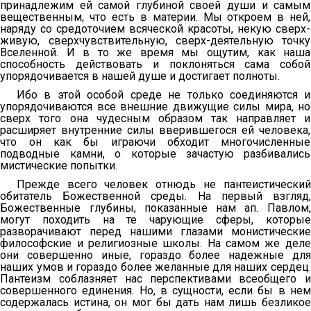
принадлежим ей самой глубиной своей души и самым
вещественным, что есть в материи. Мы откроем в ней,
наряду со средоточием всяческой красоты, некую сверх-
живую, сверхчувствительную, сверх-деятельную точку
Вселенной. И в то же время мы ощутим, как наша
способность действовать и поклоняться сама собой
упорядочивается в нашей душе и достигает полноты.
Ибо в этой особой среде не только соединяются и
упорядочиваются все внешние движущие силы мира, но
сверх того она чудесным образом так направляет и
расширяет внутренние силы вверившегося ей человека,
что он как бы играючи обходит многочисленные
подводные камни, о которые зачастую разбивались
мистические попытки.
Прежде всего человек отнюдь не пантеистический
обитатель Божественной среды. На первый взгляд,
Божественные глубины, показанные нам ап. Павлом,
могут походить на те чарующие сферы, которые
разворачивают перед нашими глазами монистические
философские и религиозные школы. На самом же деле
они совершенно иные, гораздо более надежные для
наших умов и гораздо более желанные для наших сердец.
Пантеизм соблазняет нас перспективами всеобщего и
совершенного единения. Но, в сущности, если бы в нем
содержалась истина, он мог бы дать нам лишь безликое