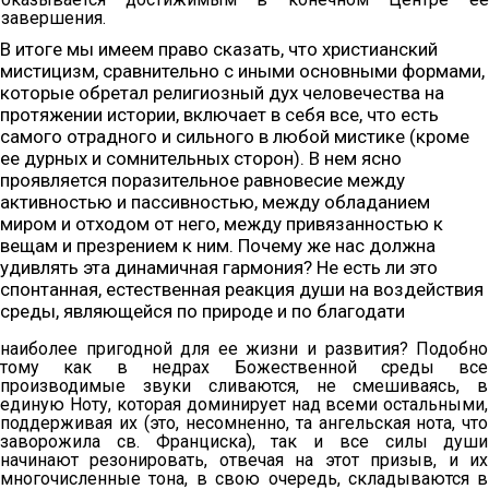
завершения.
В итоге мы имеем право сказать, что христианский
мистицизм, сравнительно с иными основными формами,
которые обретал религиозный дух человечества на
протяжении истории, включает в себя все, что есть
самого отрадного и сильного в любой мистике (кроме
ее дурных и сомнительных сторон). В нем ясно
проявляется поразительное равновесие между
активностью и пассивностью, между обладанием
миром и отходом от него, между привязанностью к
вещам и презрением к ним. Почему же нас должна
удивлять эта динамичная гармония? Не есть ли это
спонтанная, естественная реакция души на воздействия
среды, являющейся по природе и по благодати
наиболее пригодной для ее жизни и развития? Подобно
тому как в недрах Божественной среды все
производимые звуки сливаются, не смешиваясь, в
единую Ноту, которая доминирует над всеми остальными,
поддерживая их (это, несомненно, та ангельская нота, что
заворожила св. Франциска), так и все силы души
начинают резонировать, отвечая на этот призыв, и их
многочисленные тона, в свою очередь, складываются в