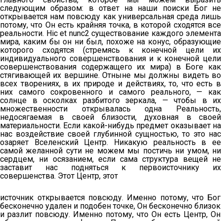
следующим образом: в ответ на наши поиски Бог не
открывается нам повсюду как универсальная среда лишь
потому, что Он есть крайняя точка, в которой сходятся все
реальности. Hic et nunc2 существование каждого элемента
мира, каким бы он ни был, похоже на конус, образующие
которого сходятся (стремясь к конечной цели их
индивидуального совершенствования и к конечной цели
совершенствования содержащего их мира) в Боге как
стягивающей их вершине. Отныне мы должны видеть во
всех творениях, в их природе и действиях, то, что есть в
них самого сокровенного и самого реального, — как
солнце в осколках разбитого зеркала, — чтобы в их
множественности открывалась одна Реальность,
недосягаемая в своей близости, духовная в своей
материальности. Если какой-нибудь предмет оказывает на
нас воздействие своей глубинной сущностью, то это нас
озаряет Вселенский Центр. Никакую реальность в ее
самой желанной сути не можем мы постичь ни умом, ни
сердцем, ни осязанием, если сама структура вещей не
заставит нас подняться к первоисточнику их
совершенства. Этот Центр, этот
источник открывается повсюду. Именно потому, что Бог
бесконечно удален и подобен точке, Он бесконечно близок
и разлит повсюду. Именно потому, что Он есть Центр, Он