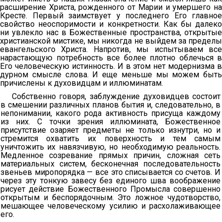
расширение Христа, рожденного от Марии и умершего на
Кресте. Первый заимствует у последнего Его главное
свойство неоспоримости и конкретности. Как бы далеко
ни увлекло нас в Божественные пространства, открытые
христианской мистике, мы никогда не выйдем за пределы
евангельского Христа. Напротив, мы испытываем все
нарастающую потребность все более плотно облечься в
Его человеческую истинность. И в этом нет модернизма в
дурном смысле слова. И еще меньше мы можем быть
причислены к духовидцам и иллюминатам.
Собственно говоря, заблуждение духовидцев состоит
в смешении различных планов бытия и, следовательно, в
непонимании, какого рода активность присуща каждому
из них. С точки зрения иллюмината, Божественное
присутствие озаряет предметы не только изнутри, но и
стремится охватить их поверхность и тем самым
уничтожить их навязчивую, но необходимую реальность.
Медленное созревание прямых причин, сложная сеть
материальных систем, бесконечная последовательность
звеньев миропорядка — все это списывается со счетов. И
через эту тонкую завесу без единого шва воображение
рисует действие Божественного Промысла совершенно
открытым и беспорядочным. Это ложное чудотворство,
мешающее человеческому усилию и расхолаживающее
его.