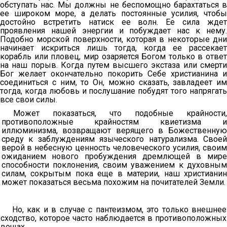
обступать нас. Мы должны не беспомощно барахтаться в
ее широком море, а делать постоянные усилия, чтобы
достойно встретить натиск ее волн. Ее сила ждет
проявления нашей энергии и побуждает нас к нему.
Подобно морской поверхности, которая в некоторые дни
начинает искриться лишь тогда, когда ее рассекает
корабль или пловец, мир озаряется Богом только в ответ
на наш порыв. Когда путем высшего экстаза или смерти
Бог желает окончательно покорить Себе христианина и
соединиться с ним, то Он, можно сказать, завладеет им
тогда, когда любовь и послушание побудят того напрягать
все свои силы.
Может показаться, что подобные крайности,
противоположные крайностям квиетизма и
иллюминизма, возвращают верящего в Божественную
среду к заблуждениям языческого натурализма. Своей
верой в небесную ценность человеческого усилия, своим
ожиданием нового пробуждения дремлющей в мире
способности поклонения, своим уважением к духовным
силам, сокрытым пока еще в материи, наш христианин
может показаться весьма похожим на почитателей Земли.
Но, как и в случае с пантеизмом, это только внешнее
сходство, которое часто наблюдается в противоположных
вещах.