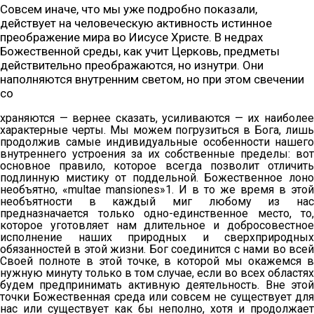
Совсем иначе, что мы уже подробно показали,
действует на человеческую активность истинное
преображение мира во Иисусе Христе. В недрах
Божественной среды, как учит Церковь, предметы
действительно преображаются, но изнутри. Они
наполняются внутренним светом, но при этом свечении
со
храняются — вернее сказать, усиливаются — их наиболее
характерные черты. Мы можем погрузиться в Бога, лишь
продолжив самые индивидуальные особенности нашего
внутреннего устроения за их собственные пределы: вот
основное правило, которое всегда позволит отличить
подлинную мистику от поддельной. Божественное лоно
необъятно, «multae mansiones»1. И в то же время в этой
необъятности в каждый миг любому из нас
предназначается только одно-единственное место, то,
которое уготовляет нам длительное и добросовестное
исполнение наших природных и сверхприродных
обязанностей в этой жизни. Бог соединится с нами во всей
Своей полноте в этой точке, в которой мы окажемся в
нужную минуту только в том случае, если во всех областях
будем предпринимать активную деятельность. Вне этой
точки Божественная среда или совсем не существует для
нас или существует как бы неполно, хотя и продолжает