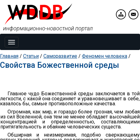
информационно-новостной портал
Toggle
navigation
Главная
/
Статьи
/
Саморазвитие
/
Феномен человека
/
Свойства Божественной среды
Главное чудо Божественной среды заключается в той
легкости, с какой она соединяет и уравновешивает в себе,
казалось бы, самые противоположные качества.
Огромная, как мир, и гораздо более грозная, чем любая
из сил Вселенной, она тем не менее обладает высочайшей
концентрацией и определенностью, составляющими
притягательность и обаяние человеческих существ.
Обширная и неизмеримая, подобно сверкающему
потоку творений, которые поддерживает и животворит ее