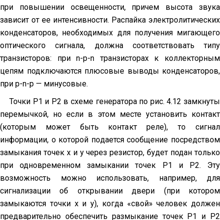
при повышении освещенности, причем высота звука
зависит от ее интенсивности. Распайка электролитических
конденсаторов, необ­ходимых для получения мигающего
оптического сигнала, должна соответствовать типу
транзисторов: при n-р-n транзисторах к коллекторным
цепям подключаются плюсовые выводы конден­саторов,
при р-n-р — минусовые.
Точки Р1 и Р2 в схеме генератора по рис. 4.12 замкнуты
перемычкой, но если в этом месте установить контакт
(которым может быть контакт реле), то сигнал
информации, о которой по­дается сообщение посредством
замыкания точек х и у через ре­зистор, будет подан только
при одновременном замыкании точек Р1 и Р2. Эту
возможность можно использовать, например, для
сигнализации об открывании двери (при котором
замыкаются точки х и у), когда «свой» человек должен
предварительно обеспе­чить размыкание точек Р1 и Р2