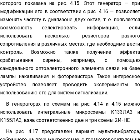
которого показана на рис. 4.15. Этот генератор — при
модифи­кации его в соответствии с рис. 4.16 — позволяет
изменять часто­ту в диапазоне двух октав, т. е. появляется
возможность селекти­ровать информацию, если
использовать несколько резисторов разного
сопротивления в различных местах, где необходимо вести
контроль. Возможно также получение эффекта
срабатывания сирены, например, с помощью
самодельного оптоэлектронного элемента связи на базе
лампы накаливания и фоторезистора. Такое интересное
устройство позволяет проводить эксперименты по
использованию его для систем сигнализации.
В генераторах по схемам на рис. 4.14 и 4.15 можно
использовать интеграль­ные микросхемы К133ЛАЗ и
К155ЛАЗ, взяв соответственно две и три схемы 2И-НЕ.
На рис. 4.17 представлен вариант мультивибратора,
собран­ного на двух микросхемах, с громкоговорителем на