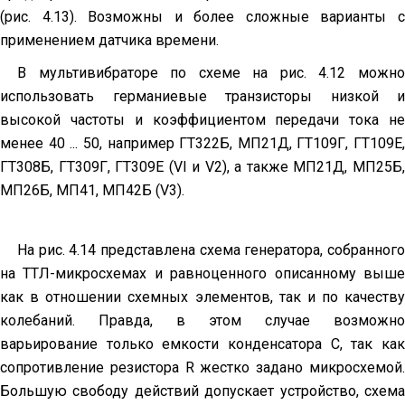
(рис. 4.13). Возможны и более сложные варианты с
применением датчика времени.
В мультивибраторе по схеме на рис. 4.12 можно
использовать германие­вые транзисторы низкой и
высокой частоты и коэффициентом передачи тока не
менее 40 ... 50, например ГТ322Б, МП21Д, ГТ109Г, ГТ109Е,
ГТ308Б, ГТ309Г, ГТ309Е (VI и V2), а также МП21Д, МП25Б,
МП26Б, МП41, МП42Б (V3).
На рис. 4.14 представлена схема генератора, собранного
на ТТЛ-микросхемах и равноценного описанному выше
как в отно­шении схемных элементов, так и по качеству
колебаний. Правда, в этом случае возможно
варьирование только емкости конденсатора С, так как
сопротивление резистора R жестко задано микро­схемой.
Большую свободу действий допускает устройство, схема