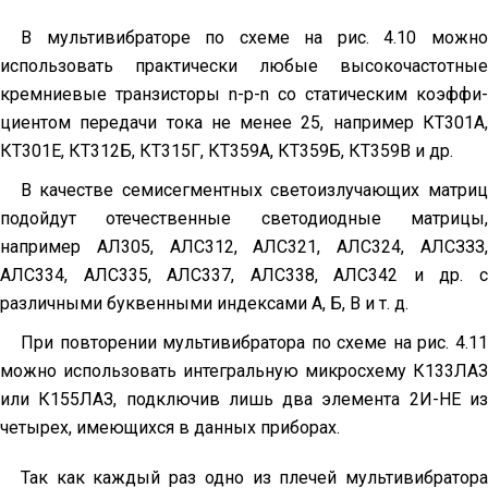
В мультивибраторе по схеме на рис. 4.10 можно
использовать практически любые высокочастотные
кремниевые транзисторы n-р-n со статическим коэффи­
циентом передачи тока не менее 25, например КТ301А,
КТ301Е, КТ312Б, КТ315Г, КТ359А, КТ359Б, КТ359В и др.
В качестве семисегментных светоизлучающих матриц
подойдут отечест­венные светодиодные матрицы,
например АЛ305, АЛС312, АЛС321, АЛС324, АЛСЗЗЗ,
АЛС334, АЛС335, АЛС337, АЛС338, АЛС342 и др. с
различными бук­венными индексами А, Б, В и т. д.
При повторении мультивибратора по схеме на рис. 4.11
можно использо­вать интегральную микросхему К133ЛАЗ
или К155ЛАЗ, подключив лишь два элемента 2И-НЕ из
четырех, имеющихся в данных приборах.
Так как каждый раз одно из плечей мультивибратора