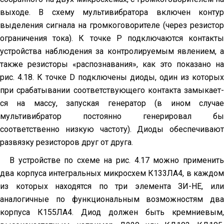
выходе. В схему мультивибратора включен контур
выделения сигнала на громкоговорителе (через резистор
ограничения тока). К точ­ке Р подключаются контакты
устройства наблюдения за контро­лируемым явлением, а
также резисторы «распознавания», как это показано на
рис. 4.18. К точке D подключены диоды, один из которых
при срабатывании соответствующего контакта замыкает­
ся на массу, запуская генератор (в ином случае
мультивибратор постоянно генерировал бы
соответственно низкую частоту). Диоды обеспечивают
развязку резисторов друг от друга.
В устройстве по схеме на рис. 4.17 можно применить
два корпуса инте­гральных микросхем К133ЛА4, в каждом
из которых находятся по три элемента ЗИ-НЕ, или
аналогичные по функциональным возможностям два
корпуса К155ЛА4. Диод должен быть кремниевым,