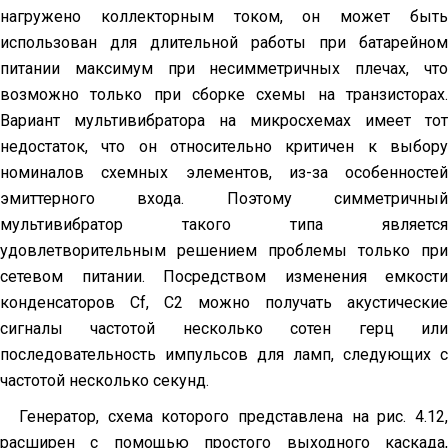
на­гружено коллекторным током, он может быть
использован для длительной работы при батарейном
питании максимум при не­симметричных плечах, что
возможно только при сборке схемы на транзисторах.
Вариант мультивибратора на микросхемах имеет тот
недостаток, что он относительно критичен к выбору
номиналов схемных элементов, из-за особенностей
эмиттерного входа. По­этому симметричный
мультивибратор такого типа является
удовлетворительным решением проблемы только при
сетевом питании. Посредством изменения емкости
конденсаторов Cf, C2 можно получать акустические
сигналы частотой несколько со­тен герц или
последовательность импульсов для ламп, следую­щих с
частотой несколько секунд.
Генератор, схема которого представлена на рис. 4.12,
рас­ширен с помощью простого выходного каскада,