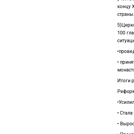
концу 
страны
5)Церк
100 гл
ситуац
•прове
• прин
монаст
Итоги 
Реформ
•Усилил
• Стала
• Выро