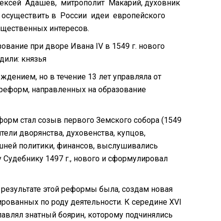
ексей Адашев, митрополит Макарий, духовник
 осуществить в России идеи европейского
щественных интересов.
ование при дворе Ивана IV в 1549 г. нового
дили: князья
дением, но в течение 13 лет управляла от
 реформ, направленных на образование
форм стал созыв первого Земского собора (1549
ители дворянства, духовенства, купцов,
шней политики, финансов, выслушивались
 Судебнику 1497 г., нового и сформулировал
 результате этой реформы была, создам новая
рованных по роду деятельности. К середине XVI
лавлял знатный боярин, которому подчинялись