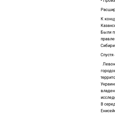
• Прои
Расшир
К конц
Казанс
Были п
правле
Сибири
Спустя 
Левонс
городо
террит
Украин
владен
исслед
В сере
Енисейс