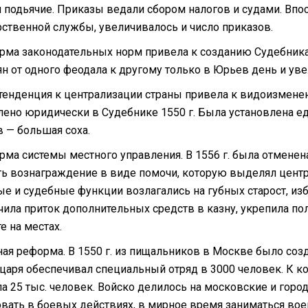
и подьячие. Приказы ведали сбором налогов и судами. Впо
рственной службы, увеличивалось и число приказов.
рма законодательных норм привела к созданию Судебника 
ян от одного феодала к другому только в Юрьев день и уве
тенденция к централизации страны привела к видоизменен
лено юридически в Судебнике 1550 г. Была установлена ед
в — большая соха.
рма системы местного управления. В 1556 г. была отмене
ть вознаграждение в виде помочи, которую выделял цент
ые и судебные функции возлагались на губных старост, из
чила приток дополнительных средств в казну, укрепила п
е на местах.
ная реформа. В 1550 г. из пищальников в Москве было соз
 царя обеспечивал специальный отряд в 3000 человек. К ко
ла 25 тыс. человек. Войско делилось на московские и го
овать в боевых действиях, в мирное время заниматься вое