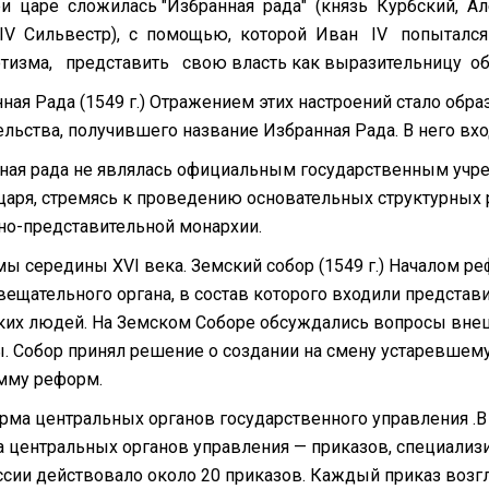
ре сложилась "Избранная рада" (князь Курбский, Ал
IV Сильвестр), с помощью, которой Иван IV попытался
тизма, представить свою власть как выразительницу об
ая Рада (1549 г.) Отражением этих настроений стало образ
ельства, получившего название Избранная Рада. В него вхо
ная рада не являлась официальным государственным учреж
царя, стремясь к проведению основательных структурных
но-представительной монархии.
ы середины XVI века. Земский собор (1549 г.) Началом ре
овещательного органа, в состав которого входили представ
ких людей. На Земском Соборе обсуждались вопросы вне
. Собор принял решение о создании на смену устаревшему
мму реформ.
рма центральных органов государственного управления .В
а центральных органов управления — приказов, специализи
оссии действовало около 20 приказов. Каждый приказ возг