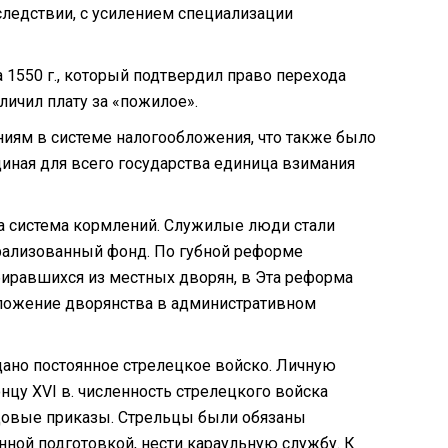
следствии, с усилением специализации
1550 г., который подтвердил право перехода
личил плату за «пожилое».
иям в системе налогообложения, что также было
иная для всего государства единица взимания
на система кормлений. Служилые люди стали
рализованный фонд. По губной реформе
биравшихся из местных дворян, в Эта реформа
оложение дворянства в административном
дано постоянное стрелецкое войско. Личную
нцу XVI в. численность стрелецкого войска
родовые приказы. Стрельцы были обязаны
нной подготовкой, нести караульную службу. К