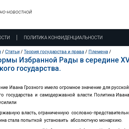
но-новостной
ОСТИ
ПОЛИТИКА КОНФИДЕНЦИАЛЬНОСТИ
я
/
Статьи
/
Теория государства и права
/
Племена
/
рмы Избранной Рады в середине XV
кого государства.
ние Ивана Грозного имело огромное значение для русско
го государства и самодержавной власти. Политика Иван
усилили
ржавную власть, ограниченную сословно-представительны
ина стала попыткой установить абсолютную монархию.