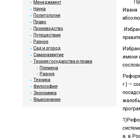
При ца
Менеджмент
Наука
Ивана 
Политология
абсолю
Право
Производство
Избранн
Путешествия
правит
Разное
Сад и огород
Избран
Саморазвитие
имени 
Теория государства и права
сослов
Племена
Разное
Реформ
Техника
г.) — с
Философия
посадс
Экономика
Языкознание
жалобы
програ
1)Рефо
систем
в. в Р