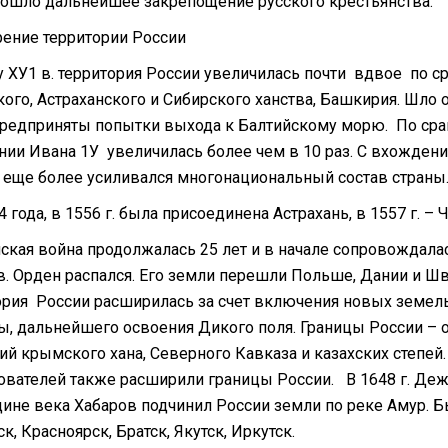
зошло дальнейшее закрепощение русского крестьянства.
ение территории России
у ХУ1 в. территория России увеличилась почти вдвое по с
кого, Астраханского и Сибирского ханства, Башкирия. Шло
редприняты попытки выхода к Балтийскому морю. По срав
нии Ивана 1У увеличилась более чем в 10 раз. С вхожден
 еще более усиливался многонациональный состав страны. 
4 года, в 1556 г. была присоединена Астрахань, в 1557 г. 
кая война продолжалась 25 лет и в начале сопровождалас
в. Орден распался. Его земли перешли Польше, Дании и Ш
ория России расширилась за счет включения новых земел
ы, дальнейшего освоения Дикого поля. Границы России – от
ий крымского хана, Северного Кавказа и казахских степей
ователей также расширили границы России. В 1648 г. Де
дине века Хабаров подчинил России земли по реке Амур. 
к, Красноярск, Братск, Якутск, Иркутск.