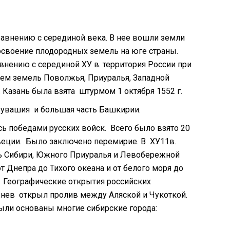
равнению с серединой века. В нее вошли земли
 освоение плодородных земель на юге страны.
нению с серединой ХУ в. территория России при
ием земель Поволжья, Приуралья, Западной
Казань была взята штурмом 1 октября 1552 г.
– Чувашия и большая часть Башкирии.
ь победами русских войск. Всего было взято 20
веции. Было заключено перемирие. В ХУ11в.
ь Сибири, Южного Приуралья и Левобережной
 Днепра до Тихого океана и от белого моря до
. Географические открытия российских
жнев открыл пролив между Аляской и Чукоткой.
Были основаны многие сибирские города: