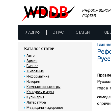
информацион
портал
ГЛАВНАЯ
О НАС
СТАТЬИ
НОВ
Главна
Каталог статей
Рефо
Авто
Русс
Армия
Бизнес
Животные
Правле
Информатика
Русско
История
Компьютерные игры
годов 
Конкурсы и игры
самоде
Кулинария
Литература
опричн
Медицина и здоровье