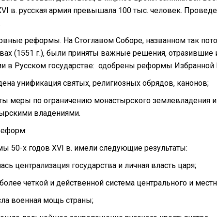
XVI в. русская армия превышала 100 тыс. человек. Пров
.
овные реформы. На Стоглавом Соборе, названном так пот
авах (1551 г.), были приняты важные решения, отразивши
ии в Русском государстве: одобрены реформы Избранной
дена унификация святых, религиозных обрядов, канонов;
яты меры по ограничению монастырского землевладения и 
ырскими владениями.
реформ:
ы 50-х годов XVI в. имели следующие результаты:
ась централизация государства и личная власть царя;
 более четкой и действенной система центрального и местн
сла военная мощь страны;