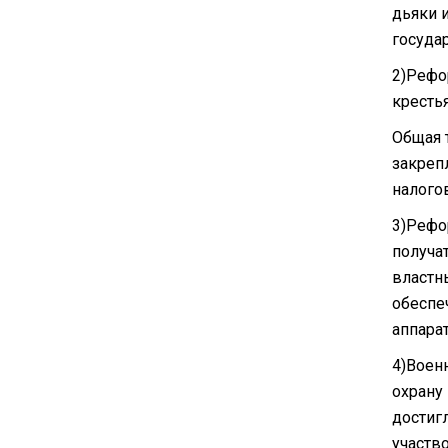
дьяки 
госуда
2)Рефо
кресть
Общая 
закреп
налого
3)Рефо
получа
властн
обеспе
аппарат
4)Воен
охрану
достиг
участв