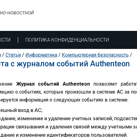
но-новостной
ОСТИ
ПОЛИТИКА КОНФИДЕНЦИАЛЬНОСТИ
я
/
Статьи
/
Информатика
/
Компьютерная безопасность
/
та с журналом событий Authenteon
жение
Журнал событий Authenteon
позволяет работ
ацию о событиях, которые произошли в системе АС за по
рируется информация о следующих событиях в системе:
пешный вход в АС;
дание, изменение и удаление учетных записей, подсисте
рации связывания и удаления связей между учетными з
дание и изменение идентификаторов пользователей.