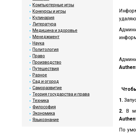
Компьютерные игры
Информ
Конкурсы и игры
Кулинария
удаляю
Литература
Админи
Медицина и здоровье
Менеджмент
информ
Наука
Политология
Право
Админи
Производство
Authen
Путешествия
Разное
Сад и огород
Саморазвитие
Чтобы
Теория государства и права
1.
Запу
Техника
Философия
2.
В 
Экономика
Authen
Языкознание
По умо