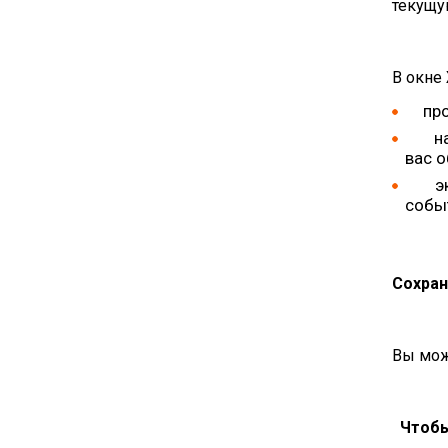
текущу
В окне
пр
н
вас 
э
событ
Сохран
Вы мож
Чтобы