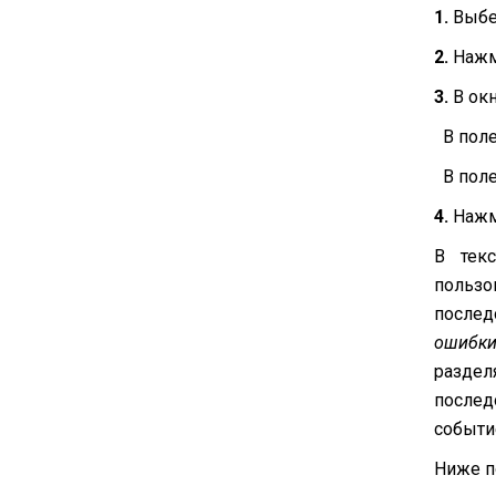
1.
Выбе
2.
Наж
3.
В ок
В пол
В пол
4.
Нажм
В тек
польз
послед
ошибки
разде
послед
событи
Ниже п