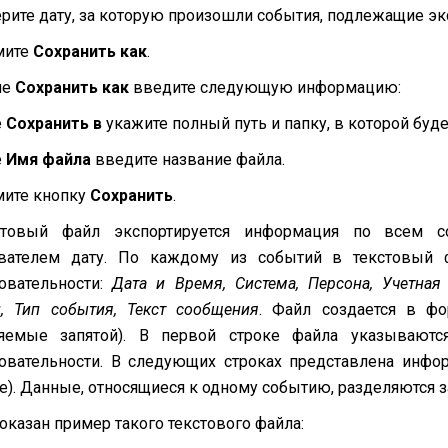
рите дату, за которую произошли события, подлежащие эк
мите
Сохранить как
.
не
Cохранить как
введите следующую информацию:
е
Сохранить в
укажите полный путь и папку, в которой буд
е
Имя файла
введите название файла.
ите кнопку
Сохранить
.
стовый файл экспортируется информация по всем с
ователем дату. По каждому из событий в текстовый
овательности:
Дата и Время, Система, Персона, Учетная 
, Тип события, Текст сообщения
. Файл создается в фо
ляемые запятой). В первой строке файла указывают
овательности. В следующих строках представлена инфо
е). Данные, относящиеся к одному событию, разделяются 
оказан пример такого текстового файла: