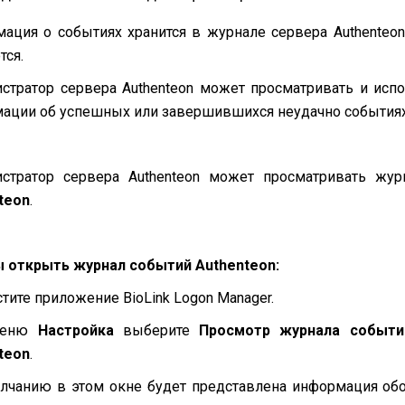
ация о событиях хранится в журнале сервера Authenteon
тся.
стратор сервера Authenteon может просматривать и исп
ации об успешных или завершившихся неудачно событиях
стратор сервера Authenteon может просматривать жу
teon
.
 открыть журнал событий Authenteon:
стите приложение BioLink Logon Manager.
меню
Настройка
выберите
Просмотр журнала событи
teon
.
лчанию в этом окне будет представлена информация обо