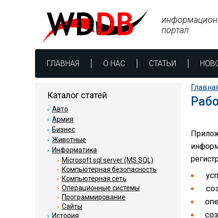
информацион
портал
ГЛАВНАЯ
О НАС
СТАТЬИ
НОВ
Главна
Каталог статей
Рабо
Авто
Армия
Бизнес
Прило
Животные
информ
Информатика
регист
Microsoft sql server (MS SQL)
Компьютерная безопасность
ус
Компьютерная сеть
соз
Операционные системы
Программирование
опе
Сайты
соз
История